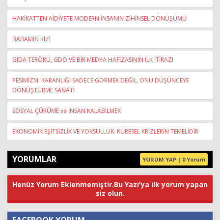
HAKİKATTEN AİDİYETE MODERN İNSANIN ZİHİNSEL DÖNÜŞÜMÜ
BABAMIN KIZI
GIDA TERÖRÜ, GDO VE BİR MEDYA HAFIZASININ İLK İTİRAZI
PESİMİZM: KARANLIĞI SADECE GÖRMEK DEĞİL, ONU DÜŞÜNCEYE
DÖNÜŞTÜRME SANATI
SOSYAL ÇÜRÜME ve İNSAN KALABİLMEK
EKONOMİK EŞİTSİZLİK VE YOKSULLUK: KÜRESEL KRİZLERİN TEMELİDİR
YORUMLAR
YORUM YAP | 0 Yorum
Henüz Yorum Eklenmemiştir.Bu Yazı'ya ilk yorum yapan
siz olun.