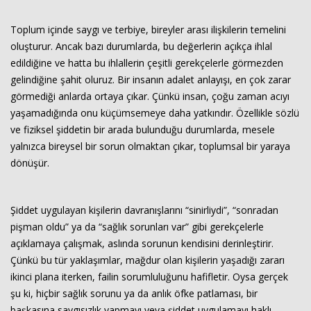
Toplum içinde saygı ve terbiye, bireyler arası ilişkilerin temelini
Haberin Doğru Adresi.
oluşturur. Ancak bazı durumlarda, bu değerlerin açıkça ihlal
edildiğine ve hatta bu ihlallerin çeşitli gerekçelerle görmezden
gelindiğine şahit oluruz. Bir insanın adalet anlayışı, en çok zarar
görmediği anlarda ortaya çıkar. Çünkü insan, çoğu zaman acıyı
yaşamadığında onu küçümsemeye daha yatkındır. Özellikle sözlü
ve fiziksel şiddetin bir arada bulunduğu durumlarda, mesele
yalnızca bireysel bir sorun olmaktan çıkar, toplumsal bir yaraya
dönüşür.
Şiddet uygulayan kişilerin davranışlarını “sinirliydi”, “sonradan
pişman oldu” ya da “sağlık sorunları var” gibi gerekçelerle
açıklamaya çalışmak, aslında sorunun kendisini derinleştirir.
Çünkü bu tür yaklaşımlar, mağdur olan kişilerin yaşadığı zararı
ikinci plana iterken, failin sorumluluğunu hafifletir. Oysa gerçek
şu ki, hiçbir sağlık sorunu ya da anlık öfke patlaması, bir
başkasına saygısızlık yapmayı veya şiddet uygulamayı haklı