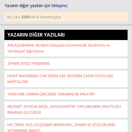
Yazarın diğer yazıları için
tıklayınız
Bu yazı
3339
defa okunmuştur.
YAZARIN DİĞER YAZILARI
ANLAŞILMAMAK: Modern Dünyada Görünmezlik Sendromu ve
Varoluşsal Sağırlaşma
ZİHNİN SESSİZ PANDEMİSİ
HESAP MASASINDA CAN VEREN AŞK: MODERN ÇAĞIN DUYGUSAL
KAPİTALİZMİ
TARİH HER ZAMAN GERÇEĞİN TAMAMINI MI ANLATIR?
NEZAKET ZAYIFLIK DEĞİL, ANTAGONİSTİK TOPLUMLARIN UNUTTUĞU
İNSANLIK GÜCÜDÜR
HIZ TRENİ: HIZLI DÜŞÜNME SENDROMU, ZİHNİN VE SÖZCÜKLERİN
YETİŞEMEME SANATI