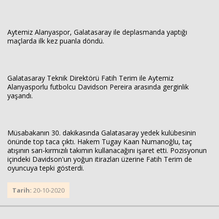
Aytemiz Alanyaspor, Galatasaray ile deplasmanda yaptığı
maçlarda ilk kez puanla döndü.
Galatasaray Teknik Direktörü Fatih Terim ile Aytemiz
Alanyasporlu futbolcu Davidson Pereira arasında gerginlik
yaşandı.
Müsabakanın 30. dakikasında Galatasaray yedek kulübesinin
önünde top taca çıktı. Hakem Tugay Kaan Numanoğlu, taç
atışının sarı-kırmızılı takımın kullanacağını işaret etti. Pozisyonun
içindeki Davidson'un yoğun itirazları üzerine Fatih Terim de
oyuncuya tepki gösterdi.
Tarih:
20-10-2020