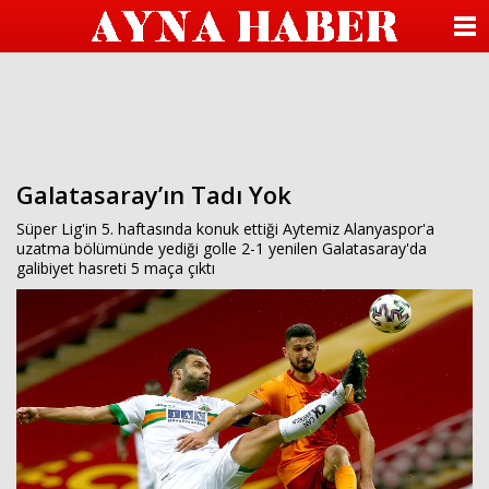
beylikdüzü
escort
ANASAYFA
beylikdüzü
escort
KATEGORİLER
beylikdüzü
escort
bayan
YAZARLAR
beylikdüzü
escort
beylikdüzü
Galatasaray’ın Tadı Yok
ANKETLER
escort
beylikdüzü
Süper Lig'in 5. haftasında konuk ettiği Aytemiz Alanyaspor'a
FOTO GALERİ
escort
uzatma bölümünde yediği golle 2-1 yenilen Galatasaray'da
bayan
galibiyet hasreti 5 maça çıktı
beylikdüzü
VİDEO GALERİ
escort
seks
hikayesi
KÜNYE
hava
durumu
betturkey
İLETİŞİM
beylikdüzü
escort