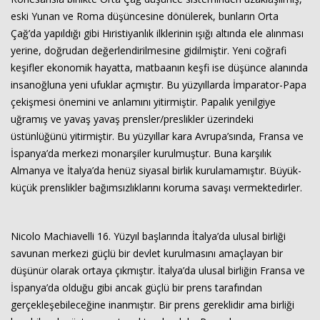
eski Yunan ve Roma düşüncesine dönülerek, bunların Orta
Çağ’da yapıldığı gibi Hıristiyanlık ilklerinin ışığı altında ele alınması
Haberin Doğru Adresi.
yerine, doğrudan değerlendirilmesine gidilmiştir. Yeni coğrafi
keşifler ekonomik hayatta, matbaanın keşfi ise düşünce alanında
insanoğluna yeni ufuklar açmıştır. Bu yüzyıllarda İmparator-Papa
çekişmesi önemini ve anlamını yitirmiştir. Papalık yenilgiye
uğramış ve yavaş yavaş prensler/preslikler üzerindeki
üstünlüğünü yitirmiştir. Bu yüzyıllar kara Avrupa’sında, Fransa ve
İspanya’da merkezi monarşiler kurulmuştur. Buna karşılık
Almanya ve İtalya’da henüz siyasal birlik kurulamamıştır. Büyük-
küçük prenslikler bağımsızlıklarını koruma savaşı vermektedirler.
Nicolo Machiavelli 16. Yüzyıl başlarında İtalya’da ulusal birliği
savunan merkezi güçlü bir devlet kurulmasını amaçlayan bir
düşünür olarak ortaya çıkmıştır. İtalya’da ulusal birliğin Fransa ve
İspanya’da olduğu gibi ancak güçlü bir prens tarafından
gerçekleşebileceğine inanmıştır. Bir prens gereklidir ama birliği