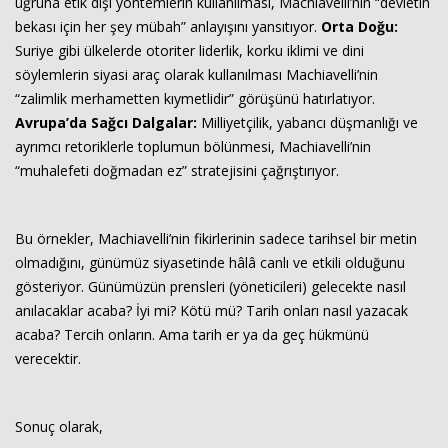
uğruna etik dışı yöntemlerin kullanılması, Machiavelli’nin “devletin
bekası için her şey mübah” anlayışını yansıtıyor.
Orta Doğu:
Suriye gibi ülkelerde otoriter liderlik, korku iklimi ve dini
söylemlerin siyasi araç olarak kullanılması Machiavelli’nin
“zalimlik merhametten kıymetlidir” görüşünü hatırlatıyor.
Avrupa’da Sağcı Dalgalar:
Milliyetçilik, yabancı düşmanlığı ve
ayrımcı retoriklerle toplumun bölünmesi, Machiavelli’nin
“muhalefeti doğmadan ez” stratejisini çağrıştırıyor.
Bu örnekler, Machiavelli’nin fikirlerinin sadece tarihsel bir metin
olmadığını, günümüz siyasetinde hâlâ canlı ve etkili olduğunu
gösteriyor. Günümüzün prensleri (yöneticileri) gelecekte nasıl
anılacaklar acaba? İyi mi? Kötü mü? Tarih onları nasıl yazacak
acaba? Tercih onların. Ama tarih er ya da geç hükmünü
verecektir.
Sonuç olarak,