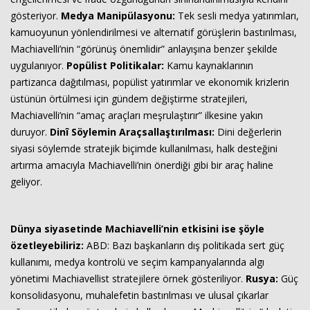
gösteriyor.
Medya Manipülasyonu:
Tek sesli medya yatırımları,
kamuoyunun yönlendirilmesi ve alternatif görüşlerin bastırılması,
Machiavelli’nin “görünüş önemlidir” anlayışına benzer şekilde
uygulanıyor.
Popülist Politikalar:
Kamu kaynaklarının
partizanca dağıtılması, popülist yatırımlar ve ekonomik krizlerin
üstünün örtülmesi için gündem değiştirme stratejileri,
Machiavelli’nin “amaç araçları meşrulaştırır” ilkesine yakın
duruyor.
Dinî Söylemin Araçsallaştırılması:
Dini değerlerin
siyasi söylemde stratejik biçimde kullanılması, halk desteğini
artırma amacıyla Machiavelli’nin önerdiği gibi bir araç haline
geliyor.
Dünya siyasetinde Machiavelli’nin etkisini ise şöyle
özetleyebiliriz:
ABD: Bazı başkanların dış politikada sert güç
kullanımı, medya kontrolü ve seçim kampanyalarında algı
yönetimi Machiavellist stratejilere örnek gösteriliyor.
Rusya:
Güç
konsolidasyonu, muhalefetin bastırılması ve ulusal çıkarlar