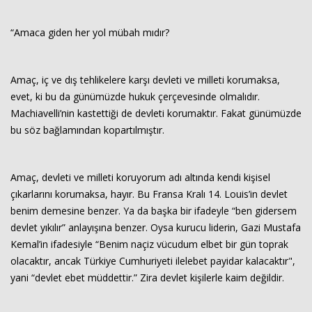
“Amaca giden her yol mübah mıdır?
Amaç, iç ve dış tehlikelere karşı devleti ve milleti korumaksa,
evet, ki bu da günümüzde hukuk çerçevesinde olmalıdır.
Machiavelli’nin kastettiği de devleti korumaktır. Fakat günümüzde
bu söz bağlamından kopartılmıştır.
Amaç, devleti ve milleti koruyorum adı altında kendi kişisel
çıkarlarını korumaksa, hayır. Bu Fransa Kralı 14. Louis’in devlet
benim demesine benzer. Ya da başka bir ifadeyle “ben gidersem
devlet yıkılır” anlayışına benzer. Oysa kurucu liderin, Gazi Mustafa
Kemal’in ifadesiyle “Benim naçiz vücudum elbet bir gün toprak
olacaktır, ancak Türkiye Cumhuriyeti ilelebet payidar kalacaktır",
yani “devlet ebet müddettir.” Zira devlet kişilerle kaim değildir.