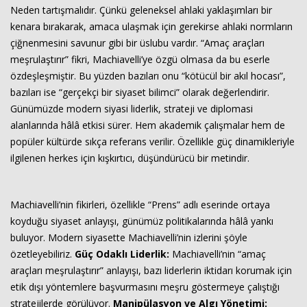
Neden tartışmalıdır. Çünkü geleneksel ahlaki yaklaşımları bir
kenara bırakarak, amaca ulaşmak için gerekirse ahlaki normların
çiğnenmesini savunur gibi bir üslubu vardır. “Amaç araçları
meşrulaştırır” fikri, Machiavelli’ye özgü olmasa da bu eserle
özdeşleşmiştir. Bu yüzden bazıları onu “kötücül bir akıl hocası”,
bazıları ise “gerçekçi bir siyaset bilimci” olarak değerlendirir.
Günümüzde modern siyasi liderlik, strateji ve diplomasi
alanlarında hâlâ etkisi sürer. Hem akademik çalışmalar hem de
popüler kültürde sıkça referans verilir. Özellikle güç dinamikleriyle
ilgilenen herkes için kışkırtıcı, düşündürücü bir metindir.
Machiavelli’nin fikirleri, özellikle “Prens” adlı eserinde ortaya
koyduğu siyaset anlayışı, günümüz politikalarında hâlâ yankı
buluyor. Modern siyasette Machiavelli’nin izlerini şöyle
özetleyebiliriz.
Güç Odaklı Liderlik:
Machiavelli’nin “amaç
araçları meşrulaştırır” anlayışı, bazı liderlerin iktidarı korumak için
etik dışı yöntemlere başvurmasını meşru göstermeye çalıştığı
stratejilerde görülüyor.
Manipülasyon ve Algı Yönetimi: