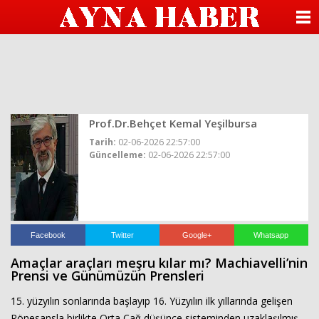
beylikdüzü
escort
ANASAYFA
beylikdüzü
escort
KATEGORİLER
beylikdüzü
escort
bayan
YAZARLAR
beylikdüzü
escort
beylikdüzü
Prof.Dr.Behçet Kemal Yeşilbursa
ANKETLER
escort
Tarih:
02-06-2026 22:57:00
beylikdüzü
Güncelleme:
02-06-2026 22:57:00
FOTO GALERİ
escort
bayan
beylikdüzü
VİDEO GALERİ
escort
seks
hikayesi
KÜNYE
hava
Facebook
Twitter
Google+
Whatsapp
durumu
Amaçlar araçları meşru kılar mı? Machiavelli’nin
betturkey
İLETİŞİM
Prensi ve Günümüzün Prensleri
beylikdüzü
escort
15. yüzyılın sonlarında başlayıp 16. Yüzyılın ilk yıllarında gelişen
Rönesansla birlikte Orta Çağ düşünce sisteminden uzaklaşılmış,