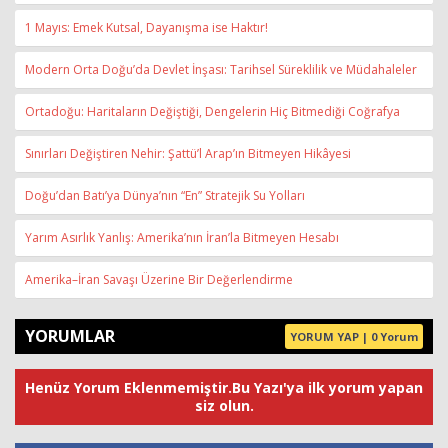
1 Mayıs: Emek Kutsal, Dayanışma ise Haktır!
Modern Orta Doğu’da Devlet İnşası: Tarihsel Süreklilik ve Müdahaleler
Ortadoğu: Haritaların Değiştiği, Dengelerin Hiç Bitmediği Coğrafya
Sınırları Değiştiren Nehir: Şattü’l Arap’ın Bitmeyen Hikâyesi
Doğu’dan Batı’ya Dünya’nın “En” Stratejik Su Yolları
Yarım Asırlık Yanlış: Amerika’nın İran’la Bitmeyen Hesabı
Amerika–İran Savaşı Üzerine Bir Değerlendirme
YORUMLAR
YORUM YAP | 0 Yorum
Henüz Yorum Eklenmemiştir.Bu Yazı'ya ilk yorum yapan
siz olun.