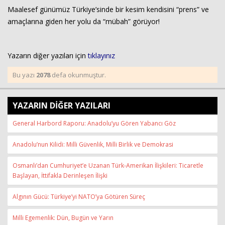
Maalesef günümüz Türkiye’sinde bir kesim kendisini “prens” ve
amaçlarına giden her yolu da “mübah” görüyor!
Yazarın diğer yazıları için
tıklayınız
Bu yazı
2078
defa okunmuştur.
YAZARIN DİĞER YAZILARI
General Harbord Raporu: Anadolu’yu Gören Yabancı Göz
Anadolu’nun Kilidi: Milli Güvenlik, Milli Birlik ve Demokrasi
Osmanlı’dan Cumhuriyet’e Uzanan Türk-Amerikan İlişkileri: Ticaretle
Başlayan, İttifakla Derinleşen İlişki
Algının Gücü: Türkiye’yi NATO’ya Götüren Süreç
Milli Egemenlik: Dün, Bugün ve Yarın