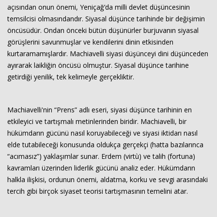
açısından onun önemi, Yeniçağ’da milli devlet düşüncesinin
temsilcisi olmasındandır. Siyasal düşünce tarihinde bir değişimin
öncüsüdür. Ondan önceki bütün düşünürler burjuvanın siyasal
görüşlerini savunmuşlar ve kendilerini dinin etkisinden
kurtaramamışlardır. Machiavelli siyasi düşünceyi dini düşünceden
ayırarak laikliğin öncüsü olmuştur. Siyasal düşünce tarihine
getirdiği yenilik, tek kelimeyle gerçekliktir.
Machiavelli'nin “Prens” adlı eseri, siyasi düşünce tarihinin en
etkileyici ve tartışmalı metinlerinden biridir. Machiavelli, bir
hükümdarın gücünü nasıl koruyabileceği ve siyasi iktidarı nasıl
elde tutabileceği konusunda oldukça gerçekçi (hatta bazılarınca
“acımasız”) yaklaşımlar sunar. Erdem (virtù) ve talih (fortuna)
kavramları üzerinden liderlik gücünü analiz eder. Hükümdarın
halkla ilişkisi, ordunun önemi, aldatma, korku ve sevgi arasındaki
tercih gibi birçok siyaset teorisi tartışmasının temelini atar.