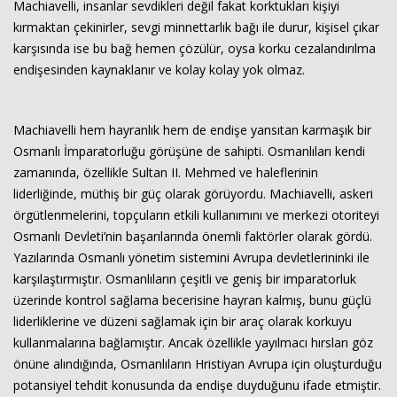
Machiavelli, insanlar sevdikleri değil fakat korktukları kişiyi
kırmaktan çekinirler, sevgi minnettarlık bağı ile durur, kişisel çıkar
karşısında ise bu bağ hemen çözülür, oysa korku cezalandırılma
endişesinden kaynaklanır ve kolay kolay yok olmaz.
Machiavelli hem hayranlık hem de endişe yansıtan karmaşık bir
Osmanlı İmparatorluğu görüşüne de sahipti. Osmanlıları kendi
zamanında, özellikle Sultan II. Mehmed ve haleflerinin
liderliğinde, müthiş bir güç olarak görüyordu. Machiavelli, askeri
örgütlenmelerini, topçuların etkili kullanımını ve merkezi otoriteyi
Osmanlı Devleti’nin başarılarında önemli faktörler olarak gördü.
Yazılarında Osmanlı yönetim sistemini Avrupa devletlerininki ile
karşılaştırmıştır. Osmanlıların çeşitli ve geniş bir imparatorluk
üzerinde kontrol sağlama becerisine hayran kalmış, bunu güçlü
liderliklerine ve düzeni sağlamak için bir araç olarak korkuyu
kullanmalarına bağlamıştır. Ancak özellikle yayılmacı hırsları göz
önüne alındığında, Osmanlıların Hristiyan Avrupa için oluşturduğu
potansiyel tehdit konusunda da endişe duyduğunu ifade etmiştir.