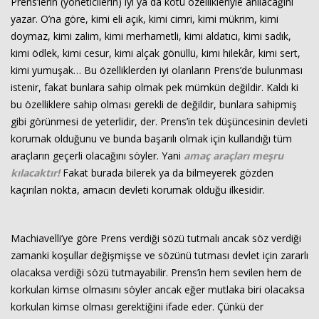
Prens’lerin (yöneticilerin) iyi ya da kötü özellikleriyle anılacağını
yazar. O’na göre, kimi eli açık, kimi cimri, kimi mükrim, kimi
doymaz, kimi zalim, kimi merhametli, kimi aldatıcı, kimi sadık,
kimi ödlek, kimi cesur, kimi alçak gönüllü, kimi hilekâr, kimi sert,
kimi yumuşak… Bu özelliklerden iyi olanların Prens’de bulunması
istenir, fakat bunlara sahip olmak pek mümkün değildir. Kaldı ki
bu özelliklere sahip olması gerekli de değildir, bunlara sahipmiş
gibi görünmesi de yeterlidir, der. Prens’in tek düşüncesinin devleti
korumak olduğunu ve bunda başarılı olmak için kullandığı tüm
araçların geçerli olacağını söyler. Yani
amaç araçları meşru
kılacaktır!
Fakat burada bilerek ya da bilmeyerek gözden
kaçırılan nokta, amacın devleti korumak olduğu ilkesidir.
Machiavelli’ye göre Prens verdiği sözü tutmalı ancak söz verdiği
zamanki koşullar değişmişse ve sözünü tutması devlet için zararlı
olacaksa verdiği sözü tutmayabilir. Prens’in hem sevilen hem de
korkulan kimse olmasını söyler ancak eğer mutlaka biri olacaksa
korkulan kimse olması gerektiğini ifade eder. Çünkü der