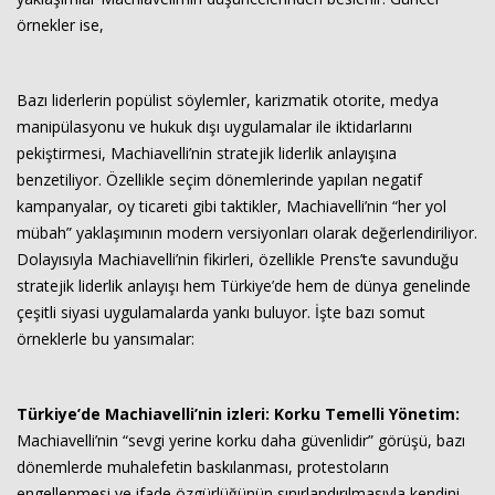
örnekler ise,
Bazı liderlerin popülist söylemler, karizmatik otorite, medya
manipülasyonu ve hukuk dışı uygulamalar ile iktidarlarını
pekiştirmesi, Machiavelli’nin stratejik liderlik anlayışına
benzetiliyor. Özellikle seçim dönemlerinde yapılan negatif
kampanyalar, oy ticareti gibi taktikler, Machiavelli’nin “her yol
mübah” yaklaşımının modern versiyonları olarak değerlendiriliyor.
Dolayısıyla Machiavelli’nin fikirleri, özellikle Prens’te savunduğu
stratejik liderlik anlayışı hem Türkiye’de hem de dünya genelinde
çeşitli siyasi uygulamalarda yankı buluyor. İşte bazı somut
örneklerle bu yansımalar:
Türkiye’de Machiavelli’nin izleri:
Korku Temelli Yönetim:
Machiavelli’nin “sevgi yerine korku daha güvenlidir” görüşü, bazı
dönemlerde muhalefetin baskılanması, protestoların
engellenmesi ve ifade özgürlüğünün sınırlandırılmasıyla kendini