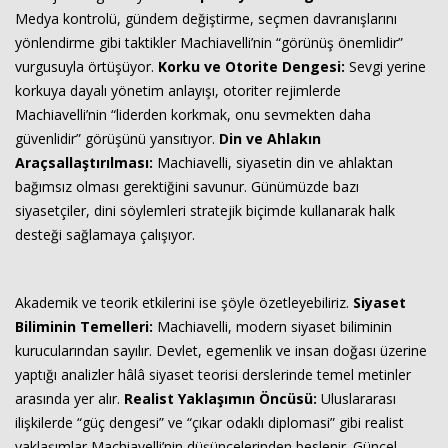
Medya kontrolü, gündem değiştirme, seçmen davranışlarını
yönlendirme gibi taktikler Machiavelli’nin “görünüş önemlidir”
vurgusuyla örtüşüyor.
Korku ve Otorite Dengesi:
Sevgi yerine
korkuya dayalı yönetim anlayışı, otoriter rejimlerde
Machiavelli’nin “liderden korkmak, onu sevmekten daha
güvenlidir” görüşünü yansıtıyor.
Din ve Ahlakın
Araçsallaştırılması:
Machiavelli, siyasetin din ve ahlaktan
bağımsız olması gerektiğini savunur. Günümüzde bazı
siyasetçiler, dini söylemleri stratejik biçimde kullanarak halk
desteği sağlamaya çalışıyor.
Akademik ve teorik etkilerini ise şöyle özetleyebiliriz.
Siyaset
Biliminin Temelleri:
Machiavelli, modern siyaset biliminin
kurucularından sayılır. Devlet, egemenlik ve insan doğası üzerine
yaptığı analizler hâlâ siyaset teorisi derslerinde temel metinler
arasında yer alır.
Realist Yaklaşımın Öncüsü:
Uluslararası
ilişkilerde “güç dengesi” ve “çıkar odaklı diplomasi” gibi realist
yaklaşımlar Machiavelli’nin düşüncelerinden beslenir. Güncel