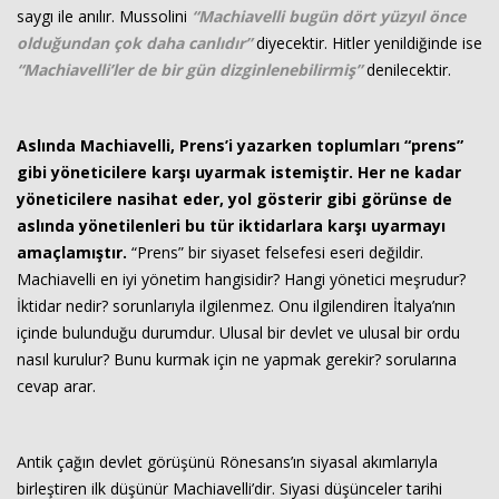
saygı ile anılır. Mussolini
“Machiavelli bugün dört yüzyıl önce
olduğundan çok daha canlıdır”
diyecektir. Hitler yenildiğinde ise
“Machiavelli’ler de bir gün dizginlenebilirmiş”
denilecektir.
Aslında Machiavelli, Prens’i yazarken toplumları “prens”
gibi yöneticilere karşı uyarmak istemiştir. Her ne kadar
yöneticilere nasihat eder, yol gösterir gibi görünse de
aslında yönetilenleri bu tür iktidarlara karşı uyarmayı
amaçlamıştır.
“Prens” bir siyaset felsefesi eseri değildir.
Machiavelli en iyi yönetim hangisidir? Hangi yönetici meşrudur?
İktidar nedir? sorunlarıyla ilgilenmez. Onu ilgilendiren İtalya’nın
içinde bulunduğu durumdur. Ulusal bir devlet ve ulusal bir ordu
nasıl kurulur? Bunu kurmak için ne yapmak gerekir? sorularına
cevap arar.
Antik çağın devlet görüşünü Rönesans’ın siyasal akımlarıyla
birleştiren ilk düşünür Machiavelli’dir. Siyasi düşünceler tarihi