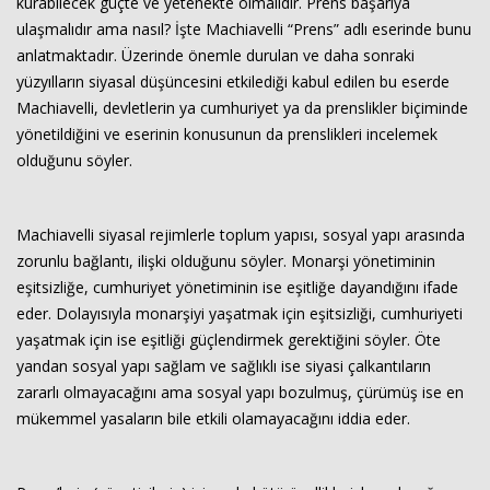
kurabilecek güçte ve yetenekte olmalıdır. Prens başarıya
ulaşmalıdır ama nasıl? İşte Machiavelli “Prens” adlı eserinde bunu
anlatmaktadır. Üzerinde önemle durulan ve daha sonraki
yüzyılların siyasal düşüncesini etkilediği kabul edilen bu eserde
Machiavelli, devletlerin ya cumhuriyet ya da prenslikler biçiminde
yönetildiğini ve eserinin konusunun da prenslikleri incelemek
olduğunu söyler.
Machiavelli siyasal rejimlerle toplum yapısı, sosyal yapı arasında
zorunlu bağlantı, ilişki olduğunu söyler. Monarşi yönetiminin
eşitsizliğe, cumhuriyet yönetiminin ise eşitliğe dayandığını ifade
eder. Dolayısıyla monarşiyi yaşatmak için eşitsizliği, cumhuriyeti
yaşatmak için ise eşitliği güçlendirmek gerektiğini söyler. Öte
yandan sosyal yapı sağlam ve sağlıklı ise siyasi çalkantıların
zararlı olmayacağını ama sosyal yapı bozulmuş, çürümüş ise en
mükemmel yasaların bile etkili olamayacağını iddia eder.