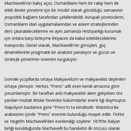
Machiavelli'nin bakış açısı, Osmanlıların hem bir rakip hem de
etkili devlet yönetimi için bir model olarak görüldüğü zamanının
jeopolitik bağlamı tarafından şekillendirildi. Avrupalı yöneticilerin,
Osmanlıların idari uygulamalarından ve askeri stratejilerinden
ders çıkarabileceklerine ve aynı zamanda Hristiyanlığı korumak
için onlara karşı birleşme ihtiyacını da kabul edebileceklerine
inanıyordu. Genel olarak, Machiavelli'nin görüşleri, güç
dinamiklerinin pragmatik bir analizini yansıtıyor ve gücün ve
stratejik yönetimin önemini vurguluyor.
Sonraki yüzyıllarda ortaya Makyavelizm ve makyavelist deyimleri
ortaya çıkmıştır. Herkes “Prens” adlı eseri kendi amacına göre
yorumlamıştır. Bir taraftan anti-makyavelist akım gelişirken öte
yandan mutlak iktidar heveslisi hükümdarlar esere ilgi duymuştur.
Napolyon bazılarına göre “Prens”in ta kendisidir. Waterloo’da
arabasının içinde “Prens” eserinin bulunduğu rivayet edilir. Fichte
ve Hegel’in Machiavelli’den esinlendiği söylenir. 1870’te İtalyan
birliği kurulduğunda Machiavelli bu hareketin ilk öncüsü olarak