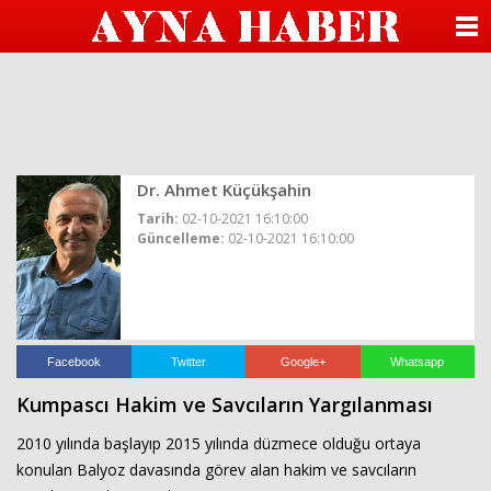
beylikdüzü
escort
ANASAYFA
beylikdüzü
escort
KATEGORİLER
beylikdüzü
escort
bayan
YAZARLAR
beylikdüzü
escort
beylikdüzü
Dr. Ahmet Küçükşahin
ANKETLER
escort
Tarih:
02-10-2021 16:10:00
beylikdüzü
Güncelleme:
02-10-2021 16:10:00
FOTO GALERİ
escort
bayan
beylikdüzü
VİDEO GALERİ
escort
seks
hikayesi
KÜNYE
hava
Facebook
Twitter
Google+
Whatsapp
durumu
Kumpascı Hakim ve Savcıların Yargılanması
betturkey
İLETİŞİM
beylikdüzü
escort
2010 yılında başlayıp 2015 yılında düzmece olduğu ortaya
konulan Balyoz davasında görev alan hakim ve savcıların