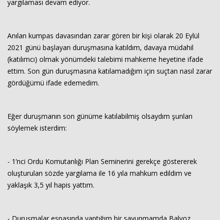
yargılaması devam ediyor.
Haberin Doğru Adresi.
Anılan kumpas davasından zarar gören bir kişi olarak 20 Eylül
2021 günü başlayan duruşmasına katıldım, davaya müdahil
(katılımcı) olmak yönümdeki talebimi mahkeme heyetine ifade
ettim. Son gün duruşmasına katılamadığım için suçtan nasıl zarar
gördüğümü ifade edemedim.
Eğer duruşmanın son günüme katılabilmiş olsaydım şunları
söylemek isterdim:
- 1’nci Ordu Komutanlığı Plan Seminerini gerekçe göstererek
oluşturulan sözde yargılama ile 16 yıla mahkum edildim ve
yaklaşık 3,5 yıl hapis yattım.
- Duruşmalar esnasında yaptığım bir savunmamda Balyoz