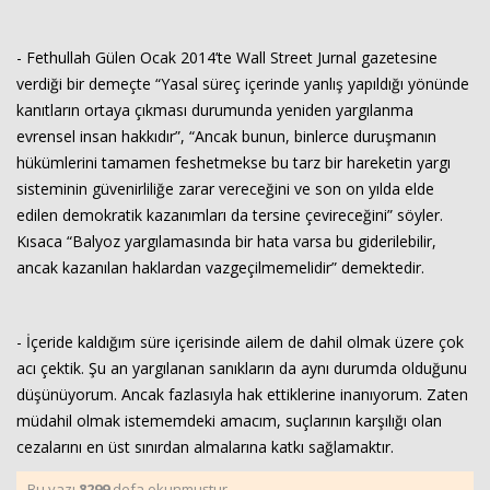
- Fethullah Gülen Ocak 2014’te Wall Street Jurnal gazetesine
verdiği bir demeçte “Yasal süreç içerinde yanlış yapıldığı yönünde
kanıtların ortaya çıkması durumunda yeniden yargılanma
evrensel insan hakkıdır”, “Ancak bunun, binlerce duruşmanın
hükümlerini tamamen feshetmekse bu tarz bir hareketin yargı
sisteminin güvenirliliğe zarar vereceğini ve son on yılda elde
edilen demokratik kazanımları da tersine çevireceğini” söyler.
Kısaca “Balyoz yargılamasında bir hata varsa bu giderilebilir,
ancak kazanılan haklardan vazgeçilmemelidir” demektedir.
- İçeride kaldığım süre içerisinde ailem de dahil olmak üzere çok
acı çektik. Şu an yargılanan sanıkların da aynı durumda olduğunu
düşünüyorum. Ancak fazlasıyla hak ettiklerine inanıyorum. Zaten
müdahil olmak istememdeki amacım, suçlarının karşılığı olan
cezalarını en üst sınırdan almalarına katkı sağlamaktır.
Bu yazı
8299
defa okunmuştur.