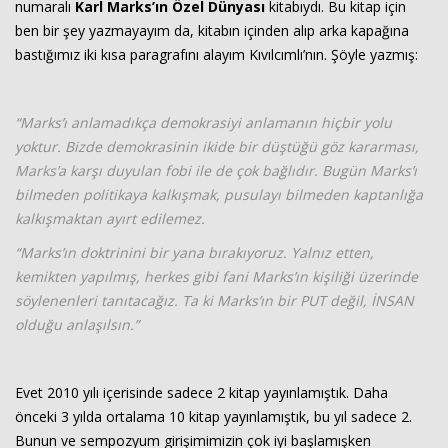
numaralı
Karl Marks’ın Özel Dünyası
kitabıydı. Bu kitap için
ben bir şey yazmayayım da, kitabın içinden alıp arka kapağına
bastığımız iki kısa paragrafını alayım Kıvılcımlı’nın. Şöyle yazmış:
“Marks’ı anlamadıkça demokrasiyi anlamanın hiçbir yolu
yoktur. Bizde demokrasinin ikide bir düştüğü göz kararması,
Marks’a karşı duyulan fobi ile de çok bağlıdır. Bugün Marks’ı
bilmeden politikaya kalkışmak, pusulayı bilmeden kaptanlığa
kalkışmaktan ayırt edilemez.
“Marks’ın doktrinini bir yana bırakıyoruz. Yalnız etten,
kemikten yapılmış, herkes gibi fani Marks’ın kişiliği üzerinde
söylenenleri tanıtacağız. Ta ki Marks’ın bir PUT değil, İNSAN
olduğu anlaşılsın.”
Evet 2010 yılı içerisinde sadece 2 kitap yayınlamıştık. Daha
önceki 3 yılda ortalama 10 kitap yayınlamıştık, bu yıl sadece 2.
Bunun ve sempozyum girişimimizin çok iyi başlamışken