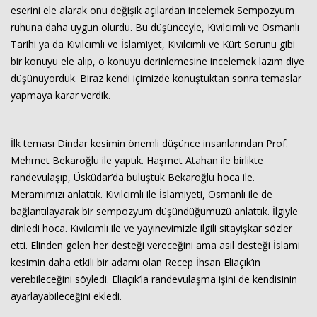
eserini ele alarak onu değişik açılardan incelemek Sempozyum
ruhuna daha uygun olurdu. Bu düşünceyle, Kıvılcımlı ve Osmanlı
Tarihi ya da Kıvılcımlı ve İslamiyet, Kıvılcımlı ve Kürt Sorunu gibi
bir konuyu ele alıp, o konuyu derinlemesine incelemek lazım diye
düşünüyorduk. Biraz kendi içimizde konuştuktan sonra temaslar
yapmaya karar verdik.
İlk teması Dindar kesimin önemli düşünce insanlarından Prof.
Mehmet Bekaroğlu ile yaptık. Haşmet Atahan ile birlikte
randevulaşıp, Üsküdar’da buluştuk Bekaroğlu hoca ile.
Meramımızı anlattık. Kıvılcımlı ile İslamiyeti, Osmanlı ile de
bağlantılayarak bir sempozyum düşündüğümüzü anlattık. İlgiyle
dinledi hoca. Kıvılcımlı ile ve yayınevimizle ilgili sitayişkar sözler
etti. Elinden gelen her desteği vereceğini ama asıl desteği İslami
kesimin daha etkili bir adamı olan Recep İhsan Eliaçık’ın
verebileceğini söyledi. Eliaçık’la randevulaşma işini de kendisinin
ayarlayabileceğini ekledi.