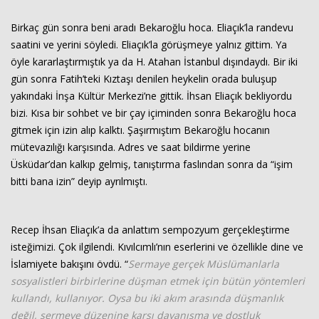
Birkaç gün sonra beni aradı Bekaroğlu hoca. Eliaçık’la randevu
saatini ve yerini söyledi. Eliaçık’la görüşmeye yalnız gittim. Ya
öyle kararlaştırmıştık ya da H. Atahan İstanbul dışındaydı. Bir iki
gün sonra Fatih’teki Kıztaşı denilen heykelin orada buluşup
yakındaki İnşa Kültür Merkezi’ne gittik. İhsan Eliaçık bekliyordu
bizi. Kısa bir sohbet ve bir çay içiminden sonra Bekaroğlu hoca
gitmek için izin alıp kalktı. Şaşırmıştım Bekaroğlu hocanın
mütevazılığı karşısında. Adres ve saat bildirme yerine
Üsküdar’dan kalkıp gelmiş, tanıştırma faslından sonra da “işim
bitti bana izin” deyip ayrılmıştı.
Recep İhsan Eliaçık’a da anlattım sempozyum gerçekleştirme
isteğimizi. Çok ilgilendi. Kıvılcımlı’nın eserlerini ve özellikle dine ve
İslamiyete bakışını övdü. “
Sermaye gerçek Müslümanlarla
sosyalistleri birbirlerine düşman etmek için bütün yöntemleri
kullandı, kullanıyor. Oysa bu iki akım arasında düşmanlık
değil, sermeye düzenine karşı dayanışma ve dostluk