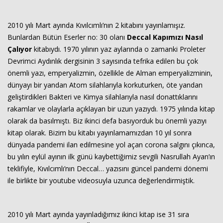
2010 yılı Mart ayında Kıvılcımlı’nın 2 kitabını yayınlamışız.
Bunlardan Bütün Eserler no: 30 olanı
Deccal Kapımızı Nasıl
Çalıyor
kitabıydı. 1970 yılının yaz aylarında o zamanki Proleter
Devrimci Aydınlık dergisinin 3 sayısında tefrika edilen bu çok
önemli yazı, emperyalizmin, özellikle de Alman emperyalizminin,
dünyayı bir yandan Atom silahlarıyla korkuturken, öte yandan
geliştirdikleri Bakteri ve Kimya silahlarıyla nasıl donattıklarını
rakamlar ve olaylarla açıklayan bir uzun yazıydı. 1975 yılında kitap
olarak da basılmıştı. Biz ikinci defa basıyorduk bu önemli yazıyı
kitap olarak. Bizim bu kitabı yayınlamamızdan 10 yıl sonra
dünyada pandemi ilan edilmesine yol açan corona salgını çıkınca,
bu yılın eylül ayının ilk günü kaybettiğimiz sevgili Nasrullah Ayan’ın
teklifiyle, Kıvılcımlı’nın Deccal… yazısını güncel pandemi dönemi
ile birlikte bir youtube videosuyla uzunca değerlendirmiştik.
2010 yılı Mart ayında yayınladığımız ikinci kitap ise 31 sıra