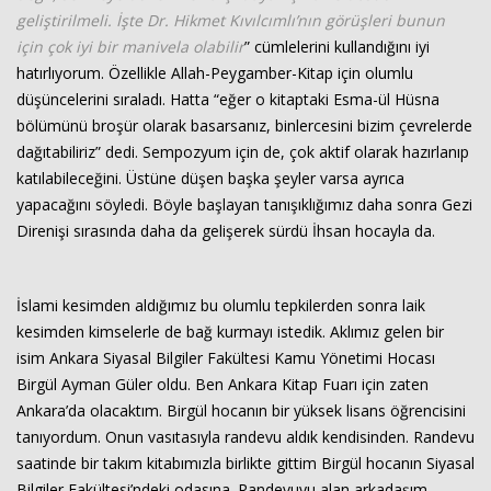
geliştirilmeli. İşte Dr. Hikmet Kıvılcımlı’nın görüşleri bunun
için çok iyi bir manivela olabilir
” cümlelerini kullandığını iyi
hatırlıyorum. Özellikle Allah-Peygamber-Kitap için olumlu
düşüncelerini sıraladı. Hatta “eğer o kitaptaki Esma-ül Hüsna
bölümünü broşür olarak basarsanız, binlercesini bizim çevrelerde
dağıtabiliriz” dedi. Sempozyum için de, çok aktif olarak hazırlanıp
katılabileceğini. Üstüne düşen başka şeyler varsa ayrıca
yapacağını söyledi. Böyle başlayan tanışıklığımız daha sonra Gezi
Direnişi sırasında daha da gelişerek sürdü İhsan hocayla da.
İslami kesimden aldığımız bu olumlu tepkilerden sonra laik
kesimden kimselerle de bağ kurmayı istedik. Aklımız gelen bir
isim Ankara Siyasal Bilgiler Fakültesi Kamu Yönetimi Hocası
Birgül Ayman Güler oldu. Ben Ankara Kitap Fuarı için zaten
Ankara’da olacaktım. Birgül hocanın bir yüksek lisans öğrencisini
tanıyordum. Onun vasıtasıyla randevu aldık kendisinden. Randevu
saatinde bir takım kitabımızla birlikte gittim Birgül hocanın Siyasal
Bilgiler Fakültesi’ndeki odasına. Randevuyu alan arkadaşım