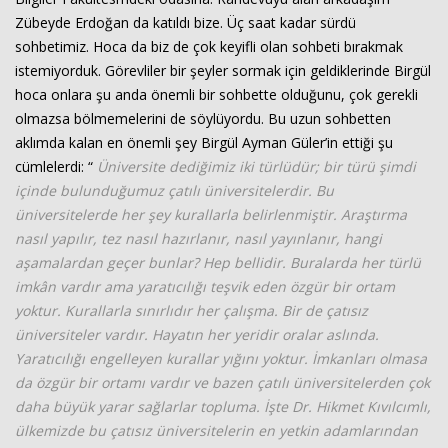
Zübeyde Erdoğan da katıldı bize. Üç saat kadar sürdü
sohbetimiz. Hoca da biz de çok keyifli olan sohbeti bırakmak
istemiyorduk. Görevliler bir şeyler sormak için geldiklerinde Birgül
hoca onlara şu anda önemli bir sohbette olduğunu, çok gerekli
olmazsa bölmemelerini de söylüyordu. Bu uzun sohbetten
aklımda kalan en önemli şey Birgül Ayman Güler’in ettiği şu
cümlelerdi: “
Üniversite dediğimiz iki türlüdür; bir türü şimdi
içinde bulunduğumuz çatılı üniversitelerdir. Bu
üniversitelerde her şey kurallarla belirlenmiştir. Araştırma
nasıl yapılır, tez nasıl hazırlanır, nasıl yayınlanır, hangi
aşamalardan geçer bunlar? Hep bellidir. Buralarda her türlü
imkân vardır ama yaratıcılığı teşvik eden özgür bir ortam
yoktur. Kurallarla sınırlıdır her çalışma. Bir de çatısız
üniversiteler vardır. Hayatın her yeridir oralar aslında.
Yaratıcılığı engelleyen kurallar yığını yoktur. İmkanları olmasa
da özgür bir ortamı vardır ve bazen çatılı üniversitelerden çok
daha büyük yarar sağlarlar topluma. İşte Dr. Hikmet Kıvılcımlı,
ülkemizde bu çatısız üniversitelerin en yetkin adamlarından