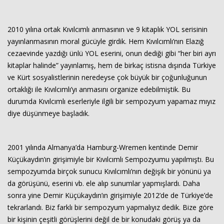
Haberin Doğru Adresi.
2010 yılına ortak Kıvılcımlı anmasının ve 9 kitaplık YOL serisinin
yayınlanmasının moral gücüyle girdik. Hem Kıvılcımlı’nın Elazığ
cezaevinde yazdığı ünlü YOL eserini, onun dediği gibi “her biri ayrı
kitaplar halinde” yayınlamış, hem de birkaç istisna dışında Türkiye
ve Kürt sosyalistlerinin neredeyse çok büyük bir çoğunluğunun
ortaklığı ile Kıvılcımlı’yı anmasını organize edebilmiştik. Bu
durumda Kıvılcımlı eserleriyle ilgili bir sempozyum yapamaz mıyız
diye düşünmeye başladık.
2001 yılında Almanya’da Hamburg-Wremen kentinde Demir
Küçükaydın’ın girişimiyle bir Kıvılcımlı Sempozyumu yapılmıştı. Bu
sempozyumda birçok sunucu Kıvılcımlı’nın değişik bir yönünü ya
da görüşünü, eserini vb. ele alıp sunumlar yapmışlardı. Daha
sonra yine Demir Küçükaydın’ın girişimiyle 2012’de de Türkiye’de
tekrarlandı. Biz farklı bir sempozyum yapmalıyız dedik. Bize göre
bir kişinin çeşitli görüşlerini değil de bir konudaki görüş ya da