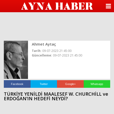
beylikdüzü
escort
ANASAYFA
beylikdüzü
escort
KATEGORİLER
beylikdüzü
escort
bayan
YAZARLAR
beylikdüzü
escort
beylikdüzü
Ahmet Aytaç
ANKETLER
escort
Tarih:
09-07-2023 21:45:00
beylikdüzü
Güncelleme:
09-07-2023 21:45:00
FOTO GALERİ
escort
bayan
beylikdüzü
VİDEO GALERİ
escort
seks
hikayesi
KÜNYE
hava
Facebook
Twitter
Google+
Whatsapp
durumu
TÜRKİYE YENİLDİ MAALESEF W. CHURCHİLL ve
betturkey
İLETİŞİM
ERDOĞAN’IN HEDEFİ NEYDİ?
beylikdüzü
escort