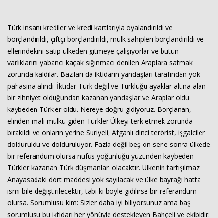
Türk insanı krediler ve kredi kartlarıyla oyalandırıldı ve
borçlandırıldı, çiftçi borçlandırıldı, mülk sahipleri borçlandırıldı ve
ellerindekini satıp ülkeden gitmeye çalışıyorlar ve bütün
varlıklarını yabancı kaçak sığınmacı denilen Araplara satmak
zorunda kaldılar. Bazıları da iktidarın yandaşları tarafından yok
pahasına alındı. İktidar Türk değil ve Türklüğü ayaklar altına alan
bir zihniyet olduğundan kazanan yandaşlar ve Araplar oldu
kaybeden Türkler oldu. Nereye doğru gidiyoruz. Borçlanan,
elinden malı mülkü giden Türkler Ülkeyi terk etmek zorunda
bırakıldı ve onların yerine Suriyeli, Afganlı dinci terörist, işgalciler
dolduruldu ve dolduruluyor. Fazla değil beş on sene sonra ülkede
bir referandum olursa nüfus yoğunluğu yüzünden kaybeden
Türkler kazanan Türk düşmanları olacaktır. Ülkenin tartışılmaz
Anayasadaki dört maddesi yok sayılacak ve ülke bayrağı hatta
ismi bile değiştirilecektir, tabi ki böyle gidilirse bir referandum
olursa. Sorumlusu kim: Sizler daha iyi biliyorsunuz ama baş
sorumlusu bu iktidarı her yönüyle destekleyen Bahçeli ve ekibidir.