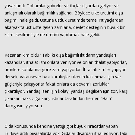
yasaklandı. Tohumlar gübreler ve ilaçlar dışardan geliyor ve
anlaşmalı olarak bağımlılık sağlandı. Böylece ülke üretimi dışa
bağımlı hale geldi. Üstüne üstlük üretimde temel ihtiyaçlardan
akaryakıta üst üste gelen zamlarla, devlet desteğinin büyük bir
kısmı kesilmesiyle de üretim yapılamaz hale geldi.
Kazanan kim oldu? Tabi ki dışa bağımlı iktidarın yandaşları
kazandılar. ithalat izni onlara veriliyor ve onlar ithalat yapıyorlar,
ürünlere kafalarına göre zam yapıyorlar. İhracatı kimler yapıyor
dersek, vatansever bazı kuruluşlar ülkenin kalkınması için var
güçleriyle çalışıyorlar fakat onlara da devamlı zorluklar
çıkartılıyor. Yandaş isen işin kolay, yandaş değilsen işin zor, karşı
çıkarsan haksızlığa karşı iktidar tarafından hemen “Hain”
damgasını yiyorsun.
Gıda konusunda kendine yettiği gibi büyük ihracatlar yapan
Türkiye artık piyasalarda yok. Gıdalar dışardan ithal ediliyor, tabi