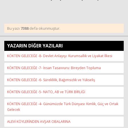
Bu yazı
7388
defa okunmuştur.
YAZARIN DİĞER YAZILARI
KÖKTEN GELECEĞE -8- Devlet Anlayışı: Kurumsallık ve Liyakat İlkesi
KÖKTEN GELECEĞE -7- İnsan Tasavvuru: Bireyden Topluma
KÖKTEN GELECEĞE -6- Süreklilik, Bağımsızlık ve Yükseliş
KÖKTEN GELECEĞE -5- NATO, AB ve TÜRK BİRLİĞİ
KÖKTEN GELECEĞE -4- Günümüzde Türk Dünyası: Kimlik, Güç ve Ortak
Gelecek
ALEVİ KÖYLERİNDEN AVŞAR OBALARINA