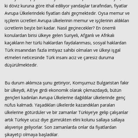
ki döviz kuruna göre ithal ediliyor yandaşlar tarafından, fiyatlar
Avrupa Ülkelerindeki fiyatları dahi geçmektedir. Oysa memur ve
işçilerin ücretleri Avrupa ülkelerinin memur ve işçilerinin aldıkları
ücretlerin beşte biri kadar. Nasıl geçinecekler? En önemli
konulardan birisi ülkeye gelen Suriyeli, Afganlı ve Afrikalı
kaçakların her türlü haklardan faydalanması, sosyal haklardan
Türk insanından fazla imtiyaz sahibi olmaları ve ülkeyi işgal
etmeleri neticesinde Türk insanı aciz ve çaresiz duruma
düşürülmektedir.
Bu durum aklımıza şunu getiriyor, Komşumuz Bulgaristan fakir
bir ülkeydi, AB’ye girdi ekonomik olarak çıkmazdaydı, bütün
gençleri kadınları Avrupa Ülkelerine dağıldılar ülkelerinde genç
nüfus kalmadı. Yaşadıkları ülkelerde kazandıkları paraları
ülkelerine götürdüler ve bir zamanlar Türkiye’ye gelip çalışanlar
artık Türkiye ucuz diye gümrükten elini kolunu sallaya sallaya
alışverişe geliyorlar. Son zamanlarda onlar da fiyatlardan
şikayetçi olmaya başladılar.