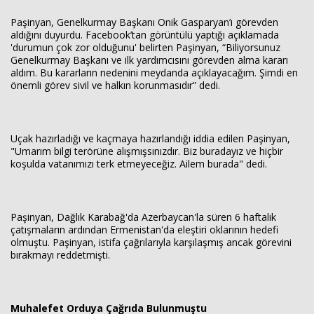
Paşinyan, Genelkurmay Başkanı Onik Gasparyan’ı görevden
aldığını duyurdu. Facebook’tan görüntülü yaptığı açıklamada
'durumun çok zor olduğunu' belirten Paşinyan, “Biliyorsunuz
Genelkurmay Başkanı ve ilk yardımcısını görevden alma kararı
aldım. Bu kararların nedenini meydanda açıklayacağım. Şimdi en
önemli görev sivil ve halkın korunmasıdır” dedi.
Uçak hazırladığı ve kaçmaya hazırlandığı iddia edilen Paşinyan,
"Umarım bilgi terörüne alışmışsınızdır. Biz buradayız ve hiçbir
koşulda vatanımızı terk etmeyeceğiz. Ailem burada" dedi.
Paşinyan, Dağlık Karabağ'da Azerbaycan'la süren 6 haftalık
çatışmaların ardından Ermenistan'da eleştiri oklarının hedefi
olmuştu. Paşinyan, istifa çağrılarıyla karşılaşmış ancak görevini
bırakmayı reddetmişti.
Muhalefet Orduya Çağrıda Bulunmuştu