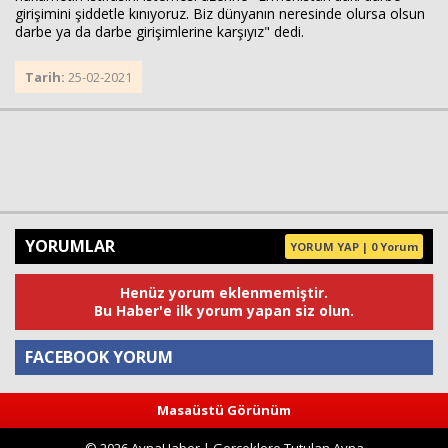
girişimini şiddetle kınıyoruz. Biz dünyanın neresinde olursa olsun
darbe ya da darbe girişimlerine karşıyız" dedi.
Tarih:
25-02-2021
YORUMLAR
YORUM YAP | 0 Yorum
Henüz yorum eklenmemiştir.
Bu Haber'e ilk yorum yapan siz olun.
FACEBOOK YORUM
Masaüstü Görünüm
Yorum