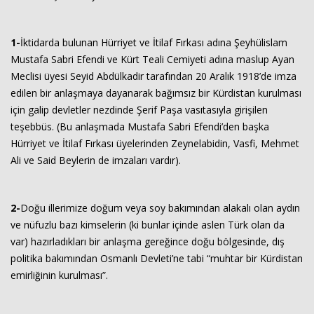
1-
İktidarda bulunan Hürriyet ve İtilaf Fırkası adına Şeyhülislam
Mustafa Sabri Efendi ve Kürt Teali Cemiyeti adına maslup Ayan
Meclisi üyesi Seyid Abdülkadir tarafından 20 Aralık 1918’de imza
edilen bir anlaşmaya dayanarak bağımsız bir Kürdistan kurulması
için galip devletler nezdinde Şerif Paşa vasıtasıyla girişilen
teşebbüs. (Bu anlaşmada Mustafa Sabri Efendi’den başka
Hürriyet ve İtilaf Fırkası üyelerinden Zeynelabidin, Vasfi, Mehmet
Ali ve Said Beylerin de imzaları vardır).
2-
Doğu illerimize doğum veya soy bakımından alakalı olan aydın
ve nüfuzlu bazı kimselerin (ki bunlar içinde aslen Türk olan da
var) hazırladıkları bir anlaşma gereğince doğu bölgesinde, dış
politika bakımından Osmanlı Devleti’ne tabi “muhtar bir Kürdistan
emirliğinin kurulması”.