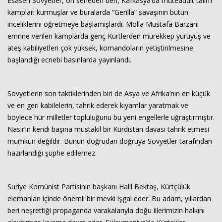
Esasen Sovyetler, on seneden beri, Kafkasya’da müteaddit talim
kampları kurmuşlar ve buralarda “Gerilla” savaşının bütün
inceliklerini öğretmeye başlamışlardı. Molla Mustafa Barzani
emrine verilen kamplarda genç Kürtlerden mürekkep yürüyüş ve
ateş kabiliyetleri çok yüksek, komandoların yetiştirilmesine
başlandığı ecnebi basınlarda yayınlandı.
Sovyetlerin son taktiklerinden biri de Asya ve Afrika’nın en küçük
ve en geri kabilelerin, tahrik ederek kıyamlar yaratmak ve
böylece hür milletler topluluğunu bu yeni engellerle uğraştırmıştır.
Nasır’ın kendi başına müstakil bir Kürdistan davası tahrik etmesi
mümkün değildir. Bunun doğrudan doğruya Sovyetler tarafından
hazırlandığı şüphe edilemez.
Suriye Komünist Partisinin başkanı Halil Bektaş, Kürtçülük
elemanları içinde önemli bir mevki işgal eder. Bu adam, yıllardan
beri neşrettiği propaganda varakalarıyla doğu illerimizin halkını