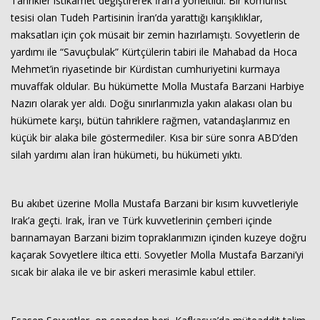
Tahrikler istikamet değiştirerek İran’a yöneltildi. Bir komünist
tesisi olan Tudeh Partisinin İran’da yarattığı karışıklıklar,
maksatları için çok müsait bir zemin hazırlamıştı. Sovyetlerin de
yardımı ile “Savuçbulak” Kürtçülerin tabiri ile Mahabad da Hoca
Mehmet’in riyasetinde bir Kürdistan cumhuriyetini kurmaya
muvaffak oldular. Bu hükümette Molla Mustafa Barzani Harbiye
Nazırı olarak yer aldı. Doğu sınırlarımızla yakın alakası olan bu
hükümete karşı, bütün tahriklere rağmen, vatandaşlarımız en
küçük bir alaka bile göstermediler. Kısa bir süre sonra ABD’den
silah yardımı alan İran hükümeti, bu hükümeti yıktı.
Bu akıbet üzerine Molla Mustafa Barzani bir kısım kuvvetleriyle
Irak’a geçti. Irak, İran ve Türk kuvvetlerinin çemberi içinde
barınamayan Barzani bizim topraklarımızın içinden kuzeye doğru
kaçarak Sovyetlere iltica etti. Sovyetler Molla Mustafa Barzani’yi
sıcak bir alaka ile ve bir askeri merasimle kabul ettiler.