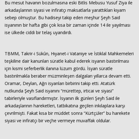
Bu mesut havanın bozulmasına eski Bitlis Mebusu Yusuf Ziya ile
arkadaşlarının siyasi ve infiratçı maksatlarla yarattıkları kıyam
sebep olmuştur. Bu hadiseyi takip eden meşhur Şeyh Said
isyanının bir hafta gibi çok kısa bir zaman içinde 14 ile yayılması
ise ülkede ciddi bir telaş uyandırdı.
TBMM, Takrir-i Sükûn, Hıyanet-i Vataniye ve İstiklal Mahkemeleri
teşkiline dair kanunları süratle kabul ederek isyanın bastırılması
için kısmi seferberlik ilanına lüzum gördü. İsyan süratle
bastırılmakla beraber müzminleşen dalgaları yıllarca devam etti.
Oramar, Deylan, Ağrı isyanları birbirini takip etti. Atatürk
nutkunda Şeyh Said isyanını “mürettep, irticai ve siyasi”
tabirleriyle vasıflandırmıştır. İsyanın ilk günleri Şeyh Said ile
arkadaşlarının hareketleri, tatbikatına geçilen inkılaplara karşı
çevrilmişti. Fakat kısa bir müddet sonra “Kürtçüler” bu harekete
siyasi ve infiratçı bir veçhe vermeye muvaffak oldular.