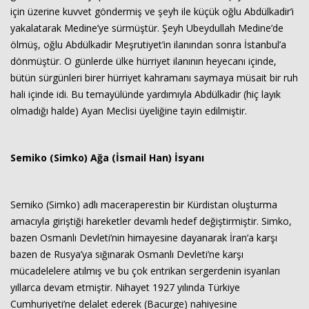
için üzerine kuvvet göndermiş ve şeyh ile küçük oğlu Abdülkadir’i
yakalatarak Medine’ye sürmüştür. Şeyh Ubeydullah Medine’de
ölmüş, oğlu Abdülkadir Meşrutiyet’in ilanından sonra İstanbul’a
dönmüştür. O günlerde ülke hürriyet ilanının heyecanı içinde,
bütün sürgünleri birer hürriyet kahramanı saymaya müsait bir ruh
hali içinde idi. Bu temayülünde yardımıyla Abdülkadir (hiç layık
olmadığı halde) Ayan Meclisi üyeliğine tayin edilmiştir.
Semiko (Simko) Ağa (İsmail Han) İsyanı
Semiko (Simko) adlı maceraperestin bir Kürdistan oluşturma
amacıyla giriştiği hareketler devamlı hedef değiştirmiştir. Simko,
bazen Osmanlı Devleti’nin himayesine dayanarak İran’a karşı
bazen de Rusya’ya sığınarak Osmanlı Devleti’ne karşı
mücadelelere atılmış ve bu çok entrikan sergerdenin isyanları
yıllarca devam etmiştir. Nihayet 1927 yılında Türkiye
Cumhuriyeti’ne delalet ederek (Bacurge) nahiyesine