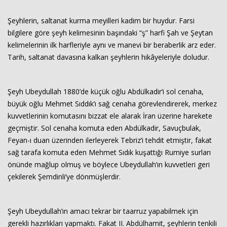
Şeyhlerin, saltanat kurma meyilleri kadim bir huydur. Farsi
bilgilere göre şeyh kelimesinin başındaki “ş” harfi Şah ve Şeytan
kelimelerinin ilk harfleriyle aynı ve manevi bir beraberlik arz eder.
Tarih, saltanat davasına kalkan şeyhlerin hikâyeleriyle doludur.
Şeyh Ubeydullah 1880’de küçük oğlu Abdülkadir’i sol cenaha,
büyük oğlu Mehmet Sıddık’ı sağ cenaha görevlendirerek, merkez
kuvvetlerinin komutasını bizzat ele alarak İran üzerine harekete
geçmiştir. Sol cenaha komuta eden Abdülkadir, Savuçbulak,
Feyan-ı duan üzerinden ilerleyerek Tebriz’i tehdit etmiştir, fakat
sağ tarafa komuta eden Mehmet Sıdık kuşattığı Rumiye surları
önünde mağlup olmuş ve böylece Ubeydullah’ın kuvvetleri geri
çekilerek Şemdinli’ye dönmüşlerdir.
Şeyh Ubeydullah’ın amacı tekrar bir taarruz yapabilmek için
gerekli hazırlıkları yapmaktı. Fakat II. Abdülhamit, şeyhlerin tenkili