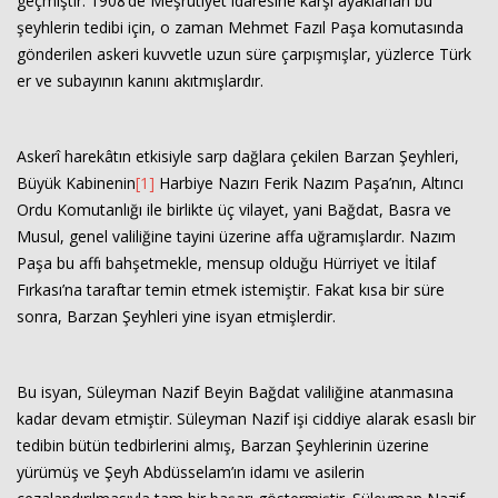
geçmiştir. 1908’de Meşrutiyet idaresine karşı ayaklanan bu
şeyhlerin tedibi için, o zaman Mehmet Fazıl Paşa komutasında
gönderilen askeri kuvvetle uzun süre çarpışmışlar, yüzlerce Türk
er ve subayının kanını akıtmışlardır.
Askerî harekâtın etkisiyle sarp dağlara çekilen Barzan Şeyhleri,
Büyük Kabinenin
[1]
Harbiye Nazırı Ferik Nazım Paşa’nın, Altıncı
Ordu Komutanlığı ile birlikte üç vilayet, yani Bağdat, Basra ve
Musul, genel valiliğine tayini üzerine affa uğramışlardır. Nazım
Paşa bu affı bahşetmekle, mensup olduğu Hürriyet ve İtilaf
Fırkası’na taraftar temin etmek istemiştir. Fakat kısa bir süre
sonra, Barzan Şeyhleri yine isyan etmişlerdir.
Bu isyan, Süleyman Nazif Beyin Bağdat valiliğine atanmasına
kadar devam etmiştir. Süleyman Nazif işi ciddiye alarak esaslı bir
tedibin bütün tedbirlerini almış, Barzan Şeyhlerinin üzerine
yürümüş ve Şeyh Abdüsselam’ın idamı ve asilerin