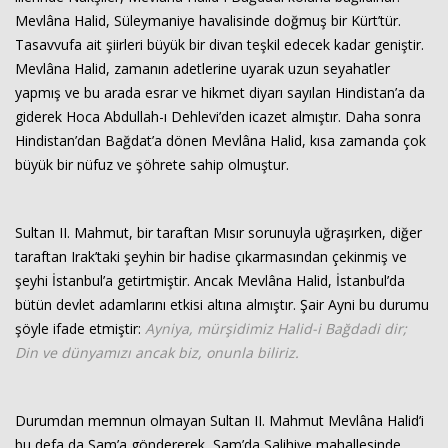
Mevlâna Halid, Süleymaniye havalisinde doğmuş bir Kürt’tür.
Tasavvufa ait şiirleri büyük bir divan teşkil edecek kadar geniştir.
Mevlâna Halid, zamanın adetlerine uyarak uzun seyahatler
yapmış ve bu arada esrar ve hikmet diyarı sayılan Hindistan’a da
giderek Hoca Abdullah-ı Dehlevi’den icazet almıştır. Daha sonra
Hindistan’dan Bağdat’a dönen Mevlâna Halid, kısa zamanda çok
büyük bir nüfuz ve şöhrete sahip olmuştur.
Sultan II. Mahmut, bir taraftan Mısır sorunuyla uğraşırken, diğer
taraftan Irak’taki şeyhin bir hadise çıkarmasından çekinmiş ve
şeyhi İstanbul’a getirtmiştir. Ancak Mevlâna Halid, İstanbul’da
bütün devlet adamlarını etkisi altına almıştır. Şair Ayni bu durumu
şöyle ifade etmiştir:
Ayniya, mürşidimiz Halid-i Bağdadi dir;
Din ve dünyamızı ancak biz, onunla biliriz.
Durumdan memnun olmayan Sultan II. Mahmut Mevlâna Halid’i
bu defa da Şam’a göndererek, Şam’da Salihiye mahallesinde