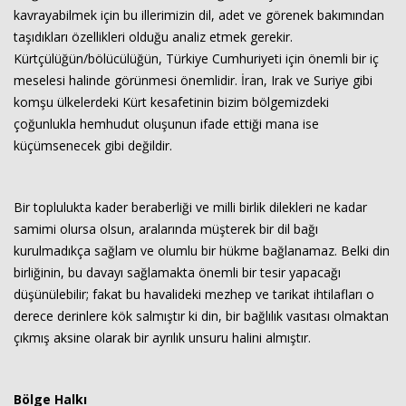
kavrayabilmek için bu illerimizin dil, adet ve görenek bakımından
taşıdıkları özellikleri olduğu analiz etmek gerekir.
Kürtçülüğün/bölücülüğün, Türkiye Cumhuriyeti için önemli bir iç
meselesi halinde görünmesi önemlidir. İran, Irak ve Suriye gibi
komşu ülkelerdeki Kürt kesafetinin bizim bölgemizdeki
çoğunlukla hemhudut oluşunun ifade ettiği mana ise
küçümsenecek gibi değildir.
Bir toplulukta kader beraberliği ve milli birlik dilekleri ne kadar
samimi olursa olsun, aralarında müşterek bir dil bağı
kurulmadıkça sağlam ve olumlu bir hükme bağlanamaz. Belki din
birliğinin, bu davayı sağlamakta önemli bir tesir yapacağı
düşünülebilir; fakat bu havalideki mezhep ve tarikat ihtilafları o
derece derinlere kök salmıştır ki din, bir bağlılık vasıtası olmaktan
çıkmış aksine olarak bir ayrılık unsuru halini almıştır.
Bölge Halkı