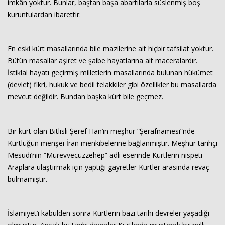
imkân yoktur. Bunlar, baştan başa abartılarla süslenmiş boş
kuruntulardan ibarettir.
En eski kürt masallarında bile mazilerine ait hiçbir tafsilat yoktur.
Bütün masallar aşiret ve şaibe hayatlarına ait maceralardır.
İstiklal hayatı geçirmiş milletlerin masallarında bulunan hükümet
(devlet) fikri, hukuk ve bedil telakkiler gibi özellikler bu masallarda
mevcut değildir. Bundan başka kürt bile geçmez.
Bir kürt olan Bitlisli Şeref Han’ın meşhur “Şerafnamesi”nde
Kürtlüğün menşei İran menkıbelerine bağlanmıştır. Meşhur tarihçi
Mesudi’nin “Mürevvecüzzehep” adlı eserinde Kürtlerin nispeti
Araplara ulaştırmak için yaptığı gayretler Kürtler arasında revaç
bulmamıştır.
İslamiyet’i kabulden sonra Kürtlerin bazı tarihi devreler yaşadığı