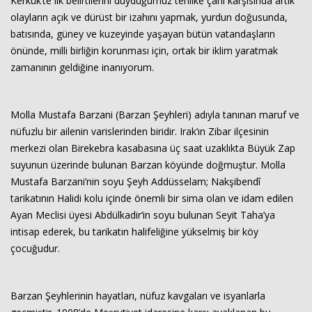
Kerkük’te ilk belirtilerini duyduğumuz tehlike çanı karşısında artık
olayların açık ve dürüst bir izahını yapmak, yurdun doğusunda,
batısında, güney ve kuzeyinde yaşayan bütün vatandaşların
önünde, milli birliğin korunması için, ortak bir iklim yaratmak
zamanının geldiğine inanıyorum.
Molla Mustafa Barzani (Barzan Şeyhleri) adıyla tanınan maruf ve
nüfuzlu bir ailenin varislerinden biridir. Irak’ın Zibar ilçesinin
merkezi olan Birekebra kasabasına üç saat uzaklıkta Büyük Zap
suyunun üzerinde bulunan Barzan köyünde doğmuştur. Molla
Mustafa Barzani’nin soyu Şeyh Addüsselam; Nakşibendî
tarikatının Halidi kolu içinde önemli bir sima olan ve idam edilen
Ayan Meclisi üyesi Abdülkadir’in soyu bulunan Seyit Taha’ya
intisap ederek, bu tarikatın halifeliğine yükselmiş bir köy
çocuğudur.
Barzan Şeyhlerinin hayatları, nüfuz kavgaları ve isyanlarla