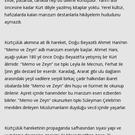
Evde, pazarda, tarlada hep bu dillerle konuşulur. Yarım asır
öncesine kadar Kürt diliyle yazılmış kitaplar yoktu. Yerel kültür,
hafızalarda kalan manzum destanlarla hikâyelerin hududunu
aşmazdı.
Kürtçülük akımına ait ilk hareket, Doğu Beyazıtlı Ahmet Hani’nin
“Memo ve Zeyn” adlı manzum eseriyle başlar. Ahmet Hani,
aşağı-yukarı 180 yıl önce Doğu Beyazıt’ta yetişmiş bir Kürt
âlimidir. “Memo ve Zeyn” ise tıpkı Leyla ile Mecnun, Ferhat ile
Şirin gibi destanî bir eserdir. Karadağ, Ararat gibi ulu dağların
arasındaki yeşil vadilere serpili birkaç çadır halkından ibaret
obalarda bile “Memo ve Zeyn” dini huşu ve hürmet ile okunup
dinlenir. Aşiret içinde hanendeler bu manzum eseri ezberden
bilirler. “Memo ve Zeyn” okunurken tıpkı Süleyman Çelebi’nin
mevlidini dinleyen Müslümanların duyduğu vecd içinde yaşarlar.
Kürtçülük hareketinin propaganda safhasından siyasi yapı ve