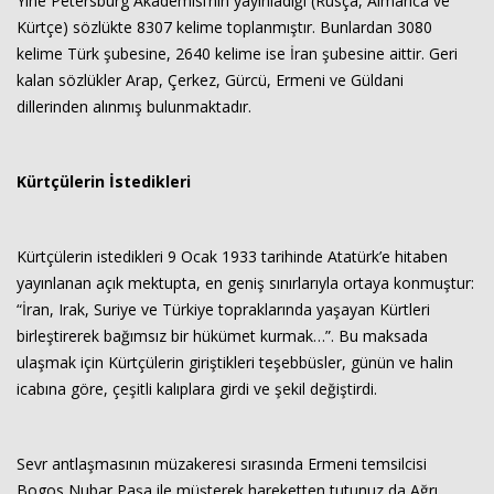
Yine Petersburg Akademisi’nin yayınladığı (Rusça, Almanca ve
Kürtçe) sözlükte 8307 kelime toplanmıştır. Bunlardan 3080
kelime Türk şubesine, 2640 kelime ise İran şubesine aittir. Geri
kalan sözlükler Arap, Çerkez, Gürcü, Ermeni ve Güldani
dillerinden alınmış bulunmaktadır.
Kürtçülerin İstedikleri
Kürtçülerin istedikleri 9 Ocak 1933 tarihinde Atatürk’e hitaben
yayınlanan açık mektupta, en geniş sınırlarıyla ortaya konmuştur:
“İran, Irak, Suriye ve Türkiye topraklarında yaşayan Kürtleri
birleştirerek bağımsız bir hükümet kurmak…”. Bu maksada
ulaşmak için Kürtçülerin giriştikleri teşebbüsler, günün ve halin
icabına göre, çeşitli kalıplara girdi ve şekil değiştirdi.
Sevr antlaşmasının müzakeresi sırasında Ermeni temsilcisi
Bogos Nubar Paşa ile müşterek hareketten tutunuz da Ağrı