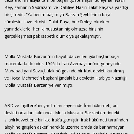
cezalandırılmasıyla tam bir başarı göstermiştir. Süleyman Nazif
Bey, zamanın Sadrazamı ve Dâhiliye Nazırı Talat Paşa’ya yazdığı
bir şifrede, “Ya benim başım ya Barzan Şeyhlerinin başı”
cümlesini ilave etmişti. Talat Paşa, bu cümleyi okurken
yanındakilerle “her iki husustan hiç olmazsa birisinin
gerçekleşmesi pek isabetli olur” diye şakalaşmıştır.
Molla Mustafa Barzani’nin hayatı da cedleri gibi baştanbaşa
maceralarla doludur. 1946’da İran Azerbaycanı’nın güneyinde
Mahabad yani Savuçbulak bölgesinde bir Kürt devleti kurulmuş
ve Hoca Mehmet’in başkanlığındaki bu devletin Harbiye Nazırlığı
Molla Mustafa Barzani’ye verilmişti.
ABD ve İngiltere’nin yardımları sayesinde İran hükümeti, bu
devleti ortadan kaldırınca, Molla Mustafa Barzani emrindeki
silahlı kuvvetlerle birlikte Irak’a gitmiştir. Irak hükümeti tarafından
aleyhine girişilen askerî harekât üzerine orada da barınamayan