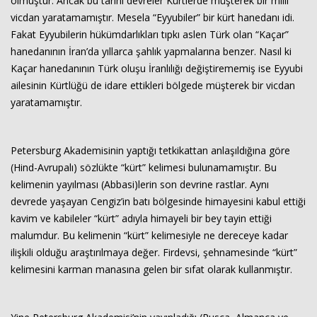
olmuştur. Ancak bu tarihi devreler Kürtlerde müşterek bir milli
vicdan yaratamamıştır. Mesela “Eyyubiler” bir kürt hanedanı idi.
Fakat Eyyubilerin hükümdarlıkları tıpkı aslen Türk olan “Kaçar”
hanedanının İran’da yıllarca şahlık yapmalarına benzer. Nasıl ki
Kaçar hanedanının Türk oluşu İranlılığı değiştirememiş ise Eyyubi
ailesinin Kürtlüğü de idare ettikleri bölgede müşterek bir vicdan
yaratamamıştır.
Petersburg Akademisinin yaptığı tetkikattan anlaşıldığına göre
(Hind-Avrupalı) sözlükte “kürt” kelimesi bulunamamıştır. Bu
kelimenin yayılması (Abbasi)lerin son devrine rastlar. Aynı
devrede yaşayan Cengiz’in batı bölgesinde himayesini kabul ettiği
kavim ve kabileler “kürt” adıyla himayeli bir bey tayin ettiği
malumdur. Bu kelimenin “kürt” kelimesiyle ne dereceye kadar
ilişkili olduğu araştırılmaya değer. Firdevsi, şehnamesinde “kürt”
kelimesini karman manasına gelen bir sıfat olarak kullanmıştır.