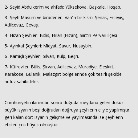
2- Seyid Abdülkerim ve ahfadı: Yüksekova, Başkale, Hoşap.
3- Şeyh Masum ve biraderleri: Van’ın bir kısmı Şenak, Erceyiş,
Adilcevaz, Gevaş.
4- Hizan Şeyhleri: Bitlis, Hiran (Hizan), Siirt’in Pervari ilçesi
5- Ayınkaf Şeyhleri: Midyat, Savur, Nusaybin.
6- Kamışlı Şeyhleri: Silvan, Kulp, Beşri.
7- Küfreviler: Bitlis, Şirvan, Adilcevaz, Muradiye, Eleşkirt,
Karaköse, Bulanık, Malazgirt bölgelerinde çok tesirli şekilde
nüfuz sahibidirler.
Cumhuriyetin ilanından sonra doğuda meydana gelen dokuz
büyük isyanın beşi doğrudan doğruya şeyhlerin eliyle yapılmıştır,
geri kalan dört isyanın gelişme ve yayılmasında ise şeyhlerin
etkileri çok büyük olmuştur.