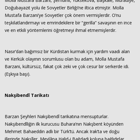
Molla Mustafa Barzani, Şemdinli, Yüksekova, Başkale, Muradiye,
Doğubayazıt yolu ile Sovyetler Birliği’ne iltica etmiştir. Molla
Mustafa Barzani’ye Sovyetler çok önem vermişlerdir. O’nu
teşkilatlandırmayı ve emrindekilere bir “gerilla” savaşının en ince
ve en etkili yöntemlerini öğretmeyi ihmal etmemişlerdir.
Nasır’dan bağımsız bir Kürdistan kurmak için yardım vaadi alan
ve Kerkük olayının sorumlusu olan bu adam, Molla Mustafa
Barzani, kültürsüz, fakat çok zeki ve çok cesur bir serkerde idi.
(Eşkıya başı).
Nakşibendî Tarikatı
Barzan Şeyhleri Nakşibendî tarikatına mensupturlar.
Nakşibendîliğin ilk kurucusu Buhara’nın Nakşbent köyünden
Mehmet Bahaeddin adlı bir Türk’tü. Ancak Irak’ta ve doğu
illerinde Nakşîler, Mevlâna Halid-i Bağdadi koluna bağlıdırlar.