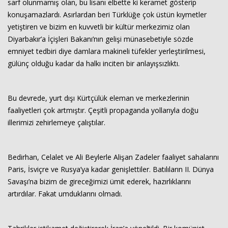
sarf olunmamış olan, bu lisanı elbette ki keramet gösterip
konuşamazlardı. Asırlardan beri Türklüğe çok üstün kıymetler
yetiştiren ve bizim en kuvvetli bir kültür merkezimiz olan
Diyarbakır’a İçişleri Bakanı’nın gelişi münasebetiyle sözde
emniyet tedbiri diye damlara makineli tüfekler yerleştirilmesi,
gülünç olduğu kadar da halkı inciten bir anlayışsızlıktı.
Bu devrede, yurt dışı Kürtçülük eleman ve merkezlerinin
faaliyetleri çok artmıştır. Çeşitli propaganda yollarıyla doğu
illerimizi zehirlemeye çalıştılar.
Bedirhan, Celalet ve Ali Beylerle Alişan Zadeler faaliyet sahalarını
Paris, İsviçre ve Rusya’ya kadar genişlettiler. Batılıların II. Dünya
Savaşı’na bizim de gireceğimizi ümit ederek, hazırlıklarını
artırdılar. Fakat umduklarını olmadı.