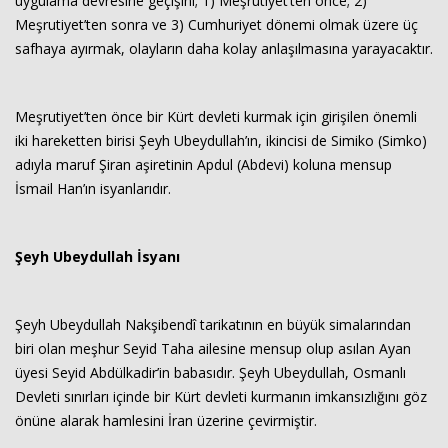
uygulama devresine geçişini; 1) Meşrutiyet’ten önce; 2)
Meşrutiyet’ten sonra ve 3) Cumhuriyet dönemi olmak üzere üç
safhaya ayırmak, olayların daha kolay anlaşılmasına yarayacaktır.
Meşrutiyet’ten önce bir Kürt devleti kurmak için girişilen önemli
iki hareketten birisi Şeyh Ubeydullah’ın, ikincisi de Simiko (Simko)
adıyla maruf Şiran aşiretinin Apdul (Abdevi) koluna mensup
İsmail Han’ın isyanlarıdır.
Şeyh Ubeydullah İsyanı
Şeyh Ubeydullah Nakşibendî tarikatının en büyük simalarından
biri olan meşhur Seyid Taha ailesine mensup olup asılan Ayan
üyesi Seyid Abdülkadir’in babasıdır. Şeyh Ubeydullah, Osmanlı
Devleti sınırları içinde bir Kürt devleti kurmanın imkansızlığını göz
önüne alarak hamlesini İran üzerine çevirmiştir.