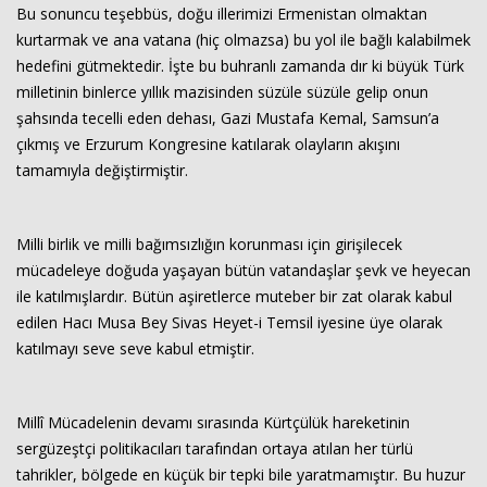
Bu sonuncu teşebbüs, doğu illerimizi Ermenistan olmaktan
kurtarmak ve ana vatana (hiç olmazsa) bu yol ile bağlı kalabilmek
hedefini gütmektedir. İşte bu buhranlı zamanda dır ki büyük Türk
milletinin binlerce yıllık mazisinden süzüle süzüle gelip onun
şahsında tecelli eden dehası, Gazi Mustafa Kemal, Samsun’a
çıkmış ve Erzurum Kongresine katılarak olayların akışını
tamamıyla değiştirmiştir.
Milli birlik ve milli bağımsızlığın korunması için girişilecek
mücadeleye doğuda yaşayan bütün vatandaşlar şevk ve heyecan
ile katılmışlardır. Bütün aşiretlerce muteber bir zat olarak kabul
edilen Hacı Musa Bey Sivas Heyet-i Temsil iyesine üye olarak
katılmayı seve seve kabul etmiştir.
Millî Mücadelenin devamı sırasında Kürtçülük hareketinin
sergüzeştçi politikacıları tarafından ortaya atılan her türlü
tahrikler, bölgede en küçük bir tepki bile yaratmamıştır. Bu huzur