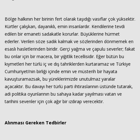
Bölge halkının her birinin fert olarak taşıdığı vasıflar çok yüksektir.
Kürtler çalışkan, dayanıklı, emin insanlardır. Kendilerine tevdi
edilen bir emaneti sadakatle korurlar. Büyüklerine hürmet
ederler. Verilen söze sadık kalmak ve sözlerinden dönmemek en
esaslı hasletlerinden biridir. Gerçi yağma ve çapulu severler; fakat
bu onlar için bir macera, bir yiğitlik tecellisidir. Eğer bütün bu
kıymetleri her türlü iç ve dış tahriklerden kurtaramaz ve Türkiye
Cumhuriyeti’nin birliği içinde emin ve müsterih bir hayata
kavuşturamazsak, bu yüreklerimizde unutulmaz yaralar
açacaktır. Bu davayı her türlü parti ihtiraslarının üstünde tutarak,
adi politika oyunlarının bu sahaya kadar yayılması vatan ve
tarihini sevenler için çok ağır bir ızdırap verecektir.
Alınması Gereken Tedbirler