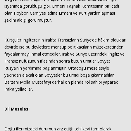
isyanında görüldüğü gibi, Ermeni Taşnak Komitesinin bir icadı
olan Hoybon Cemiyeti adına Ermeni ve Kürt yardımlaşması
şeklini aldığı görülmüştür.
Kürtçüler İngiltere’nin Irak’ta Fransızların Suriye’de hâkim oldukları
devirde ise bu devletlere mensup politikacıların müzekeretinden
faydalanmayı ihmal etmediler. Irak ve Suriye üzerindeki İngiliz ve
Fransız nüfuzunun iflasından sonra bütün ümitler Sovyet
Rusya’nın yardımına bağlanmıştır. Ortadoğu meselesiyle
yakından alakalı olan Sovyetler bu ümidi boşa çıkarmadılar.
Barzani Molla Mustafa’yı derhal ön planda rol sahibi yaparak
Irak’a yolladılar.
Dil Meselesi
Doğu illerimizdeki durumun arz ettiği tehlikeyi tam olarak