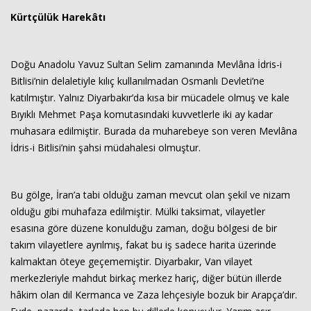
Kürtçülük Harekâtı
Doğu Anadolu Yavuz Sultan Selim zamanında Mevlâna İdris-i
Bitlisi’nin delaletiyle kılıç kullanılmadan Osmanlı Devleti’ne
katılmıştır. Yalnız Diyarbakır’da kısa bir mücadele olmuş ve kale
Bıyıklı Mehmet Paşa komutasındaki kuvvetlerle iki ay kadar
muhasara edilmiştir. Burada da muharebeye son veren Mevlâna
İdris-i Bitlisi’nin şahsi müdahalesi olmuştur.
Bu gölge, İran’a tabi olduğu zaman mevcut olan şekil ve nizam
olduğu gibi muhafaza edilmiştir. Mülki taksimat, vilayetler
esasına göre düzene konulduğu zaman, doğu bölgesi de bir
takım vilayetlere ayrılmış, fakat bu iş sadece harita üzerinde
kalmaktan öteye geçememiştir. Diyarbakır, Van vilayet
merkezleriyle mahdut birkaç merkez hariç, diğer bütün illerde
hâkim olan dil Kermanca ve Zaza lehçesiyle bozuk bir Arapça’dır.