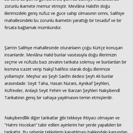
zorunlu ikamete memur etmiştir. Mevlâna Halid’in doğu
illerimizdeki geniş nüfuz ve güce sahip olmasının sırrını, Salihiye
mahallesindeki bu zorunlu ikametin yarattığı bir tesadüf ve bir
fırsata bağlamak mümkündür.
Şam’ın Salihiye mahallesinde oturanların çoğu Kürtçe konuşan
insanlardır. Mevlâna Halid bunlar vasıtasıyla doğu illerimizin
seçme ve nüfuzlu bazı zevatını tarikata sokmuş ve bunlardan bir
kısmına icazet verip Nakşî halifesi olarak doğu illerimize
yollamıştır. Meşhur asi Şeyh Said’in dedesi Şeyh Ali bunlar
arasındadır. Seyit Taha, Hasan Nurani, Aynikaf Şeyhleri,
Küfreviler, Ardaşlı Seyit Fehim ve Barzan Şeyhleri Nakşibendî
Tarikatının geniş bir sahaya yayılmasını temin etmişlerdir.
Nakşibendîlik diğer tarikatlar gibi tekkeye ihtiyacı olmayan ve
“Hatmi Hocekan” tabir edilen ayinlerini her yerde yapabilen bir
tarikattır. Bu sebeple tekkelerin kapatılması hakkındaki kanundan