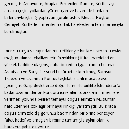
geçmiştir. Arnavutlar, Araplar, Ermeniler, Rumlar, Kürtler aynı
amaca çeşitli yollardan yürümüşler ve bazen de bunların
birbirleriyle işbirliği yaptıkları görülmüştür. Mesela Hoybon
Cemiyeti Kürtlerle Ermenilerin ortak hareketlerini temin amacıyla
kurulmuştur.
Birinci Dünya Savaşı’ndan müttefikleriyle birlikte Osmanlı Devleti
mağlup çıkınca; ekalliyetlerin (azınlıkların) iftirak hamleleri en
yüksek haddine ulaşmış, daha önceden işgal altında bulunan
Arabistan ve Suriye’de yerel hükümetler kurulmuş, Samsun,
Trabzon ve civarında Pontus teşkilatı silahlı mücadeleye
geçmiştir. Galip devletlerce doğu illerimizle birlikte İskenderun’a
kadar uzanan dar bir koridoru içine alan toprakların Ermenilere
verilmesi yolunda beliren temayül doğu illerimizin Müslüman
halkı üzerinde çok ağır bir hayal kırıklığı yaratmıştır. Bu sırada
doğu illerimizde dış görünüş bakımından bir birine benzeyen,
fakat hedef ve amaçları birbirine tamamıyla aykırı olan iki
harekete şahit oluyoruz: