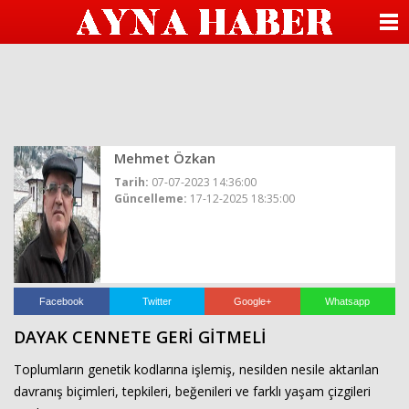
beylikdüzü
escort
ANASAYFA
beylikdüzü
escort
KATEGORİLER
beylikdüzü
escort
bayan
YAZARLAR
beylikdüzü
escort
beylikdüzü
Mehmet Özkan
ANKETLER
escort
Tarih:
07-07-2023 14:36:00
beylikdüzü
Güncelleme:
17-12-2025 18:35:00
FOTO GALERİ
escort
bayan
beylikdüzü
VİDEO GALERİ
escort
seks
hikayesi
KÜNYE
hava
Facebook
Twitter
Google+
Whatsapp
durumu
DAYAK CENNETE GERİ GİTMELİ
betturkey
İLETİŞİM
beylikdüzü
escort
Toplumların genetik kodlarına işlemiş, nesilden nesile aktarılan
davranış biçimleri, tepkileri, beğenileri ve farklı yaşam çizgileri