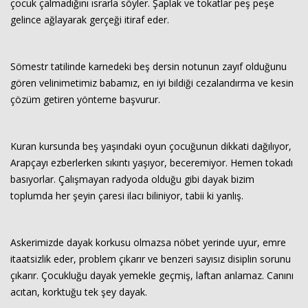
çocuk çalmadığını ısrarla söyler. Şaplak ve tokatlar peş peşe
gelince ağlayarak gerçeği itiraf eder.
Sömestr tatilinde karnedeki beş dersin notunun zayıf olduğunu
gören velinimetimiz babamız, en iyi bildiği cezalandırma ve kesin
çözüm getiren yönteme başvurur.
Kuran kursunda beş yaşındaki oyun çocuğunun dikkati dağılıyor,
Arapçayı ezberlerken sıkıntı yaşıyor, beceremiyor. Hemen tokadı
basıyorlar. Çalışmayan radyoda olduğu gibi dayak bizim
toplumda her şeyin çaresi ilacı biliniyor, tabii ki yanlış.
Askerimizde dayak korkusu olmazsa nöbet yerinde uyur, emre
itaatsizlik eder, problem çıkarır ve benzeri sayısız disiplin sorunu
çıkarır. Çocukluğu dayak yemekle geçmiş, laftan anlamaz. Canını
acıtan, korktuğu tek şey dayak.