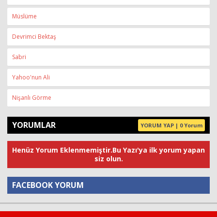
Müslüme
Devrimci Bektaş
Sabri
Yahoo'nun Ali
Nişanlı Görme
YORUMLAR
YORUM YAP | 0 Yorum
Henüz Yorum Eklenmemiştir.Bu Yazı'ya ilk yorum yapan
siz olun.
FACEBOOK YORUM
Yorum