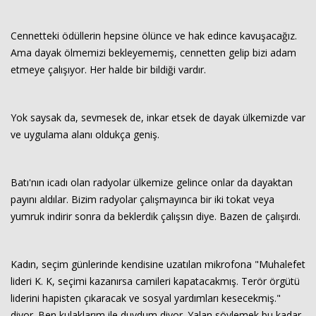
Cennetteki ödüllerin hepsine ölünce ve hak edince kavuşacağız.
Ama dayak ölmemizi bekleyememiş, cennetten gelip bizi adam
etmeye çalışıyor. Her halde bir bildiği vardır.
Yok saysak da, sevmesek de, inkar etsek de dayak ülkemizde var
ve uygulama alanı oldukça geniş.
Batı'nın icadı olan radyolar ülkemize gelince onlar da dayaktan
payını aldılar. Bizim radyolar çalışmayınca bir iki tokat veya
yumruk indirir sonra da beklerdik çalışsın diye. Bazen de çalışırdı.
Kadın, seçim günlerinde kendisine uzatılan mikrofona "Muhalefet
lideri K. K, seçimi kazanırsa camileri kapatacakmış. Terör örgütü
liderini hapisten çıkaracak ve sosyal yardımları kesecekmiş."
diyor. Ben kulaklarım ile duydum diyor. Yalan söylemek bu kadar