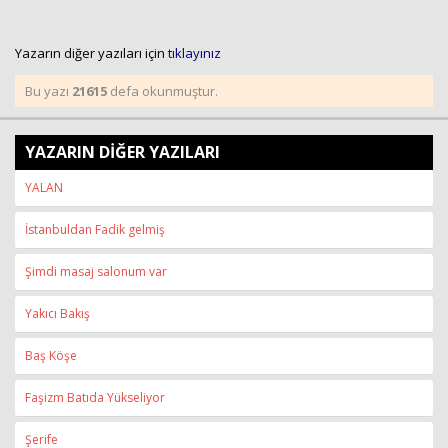
Yazarın diğer yazıları için
tıklayınız
Bu yazı
21615
defa okunmuştur.
YAZARIN DİĞER YAZILARI
YALAN
İstanbuldan Fadik gelmiş
Şimdi masaj salonum var
Yakıcı Bakış
Baş Köşe
Faşizm Batıda Yükseliyor
Şerife