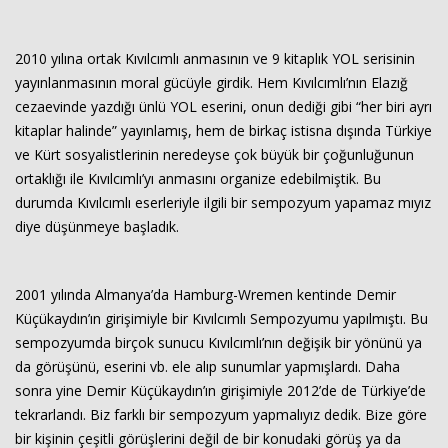
Haberin Doğru Adresi.
2010 yılına ortak Kıvılcımlı anmasının ve 9 kitaplık YOL serisinin
yayınlanmasının moral gücüyle girdik. Hem Kıvılcımlı’nın Elazığ
cezaevinde yazdığı ünlü YOL eserini, onun dediği gibi “her biri ayrı
kitaplar halinde” yayınlamış, hem de birkaç istisna dışında Türkiye
ve Kürt sosyalistlerinin neredeyse çok büyük bir çoğunluğunun
ortaklığı ile Kıvılcımlı’yı anmasını organize edebilmiştik. Bu
durumda Kıvılcımlı eserleriyle ilgili bir sempozyum yapamaz mıyız
diye düşünmeye başladık.
2001 yılında Almanya’da Hamburg-Wremen kentinde Demir
Küçükaydın’ın girişimiyle bir Kıvılcımlı Sempozyumu yapılmıştı. Bu
sempozyumda birçok sunucu Kıvılcımlı’nın değişik bir yönünü ya
da görüşünü, eserini vb. ele alıp sunumlar yapmışlardı. Daha
sonra yine Demir Küçükaydın’ın girişimiyle 2012’de de Türkiye’de
tekrarlandı. Biz farklı bir sempozyum yapmalıyız dedik. Bize göre
bir kişinin çeşitli görüşlerini değil de bir konudaki görüş ya da