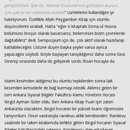
geliştirilmeli. İşte Dr. Hikmet Kıvılcımlı’nın görüşleri bunun
için çok iyi bir manivela olabilir
” cümlelerini kullandığını iyi
hatırlıyorum. Özellikle Allah-Peygamber-Kitap için olumlu
düşüncelerini sıraladı. Hatta “eğer o kitaptaki Esma-ül Hüsna
bölümünü broşür olarak basarsanız, binlercesini bizim çevrelerde
dağıtabiliriz” dedi. Sempozyum için de, çok aktif olarak hazırlanıp
katılabileceğini. Üstüne düşen başka şeyler varsa ayrıca
yapacağını söyledi. Böyle başlayan tanışıklığımız daha sonra Gezi
Direnişi sırasında daha da gelişerek sürdü İhsan hocayla da.
İslami kesimden aldığımız bu olumlu tepkilerden sonra laik
kesimden kimselerle de bağ kurmayı istedik. Aklımız gelen bir
isim Ankara Siyasal Bilgiler Fakültesi Kamu Yönetimi Hocası
Birgül Ayman Güler oldu. Ben Ankara Kitap Fuarı için zaten
Ankara’da olacaktım. Birgül hocanın bir yüksek lisans öğrencisini
tanıyordum. Onun vasıtasıyla randevu aldık kendisinden. Randevu
saatinde bir takım kitabımızla birlikte gittim Birgül hocanın Siyasal
Bilgiler Fakültesi’ndeki odasına. Randevuyu alan arkadaşım