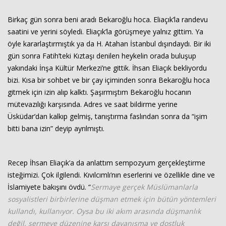
Birkaç gün sonra beni aradı Bekaroğlu hoca. Eliaçık’la randevu
saatini ve yerini söyledi. Eliaçık’la görüşmeye yalnız gittim. Ya
öyle kararlaştırmıştık ya da H. Atahan İstanbul dışındaydı. Bir iki
gün sonra Fatih’teki Kıztaşı denilen heykelin orada buluşup
yakındaki İnşa Kültür Merkezi’ne gittik. İhsan Eliaçık bekliyordu
bizi. Kısa bir sohbet ve bir çay içiminden sonra Bekaroğlu hoca
gitmek için izin alıp kalktı. Şaşırmıştım Bekaroğlu hocanın
mütevazılığı karşısında. Adres ve saat bildirme yerine
Üsküdar’dan kalkıp gelmiş, tanıştırma faslından sonra da “işim
bitti bana izin” deyip ayrılmıştı.
Recep İhsan Eliaçık’a da anlattım sempozyum gerçekleştirme
isteğimizi. Çok ilgilendi. Kıvılcımlı’nın eserlerini ve özellikle dine ve
İslamiyete bakışını övdü. “
Sermaye gerçek Müslümanlarla
sosyalistleri birbirlerine düşman etmek için bütün yöntemleri
kullandı, kullanıyor. Oysa bu iki akım arasında düşmanlık
değil, sermeye düzenine karşı dayanışma ve dostluk