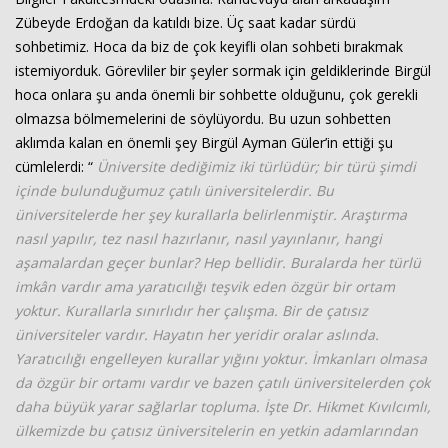
Zübeyde Erdoğan da katıldı bize. Üç saat kadar sürdü
sohbetimiz. Hoca da biz de çok keyifli olan sohbeti bırakmak
istemiyorduk. Görevliler bir şeyler sormak için geldiklerinde Birgül
hoca onlara şu anda önemli bir sohbette olduğunu, çok gerekli
olmazsa bölmemelerini de söylüyordu. Bu uzun sohbetten
aklımda kalan en önemli şey Birgül Ayman Güler’in ettiği şu
cümlelerdi: “
Üniversite dediğimiz iki türlüdür; bir türü şimdi
içinde bulunduğumuz çatılı üniversitelerdir. Bu
üniversitelerde her şey kurallarla belirlenmiştir. Araştırma
nasıl yapılır, tez nasıl hazırlanır, nasıl yayınlanır, hangi
aşamalardan geçer bunlar? Hep bellidir. Buralarda her türlü
imkân vardır ama yaratıcılığı teşvik eden özgür bir ortam
yoktur. Kurallarla sınırlıdır her çalışma. Bir de çatısız
üniversiteler vardır. Hayatın her yeridir oralar aslında.
Yaratıcılığı engelleyen kurallar yığını yoktur. İmkanları olmasa
da özgür bir ortamı vardır ve bazen çatılı üniversitelerden çok
daha büyük yarar sağlarlar topluma. İşte Dr. Hikmet Kıvılcımlı,
ülkemizde bu çatısız üniversitelerin en yetkin adamlarından