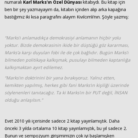
numaralı
Karl Marks’ın Özel Dünyası
kitabıydı. Bu kitap için
ben bir şey yazmayayım da, kitabın içinden alıp arka kapağına
bastığımız iki kısa paragrafını alayım Kıvılcımlı’nın. Şöyle yazmış:
“Marks’ı anlamadıkça demokrasiyi anlamanın hiçbir yolu
yoktur. Bizde demokrasinin ikide bir düştüğü göz kararması,
Marks’a karşı duyulan fobi ile de çok bağlıdır. Bugün Marks’ı
bilmeden politikaya kalkışmak, pusulayı bilmeden kaptanlığa
kalkışmaktan ayırt edilemez.
“Marks’ın doktrinini bir yana bırakıyoruz. Yalnız etten,
kemikten yapılmış, herkes gibi fani Marks’ın kişiliği üzerinde
söylenenleri tanıtacağız. Ta ki Marks’ın bir PUT değil, İNSAN
olduğu anlaşılsın.”
Evet 2010 yılı içerisinde sadece 2 kitap yayınlamıştık. Daha
önceki 3 yılda ortalama 10 kitap yayınlamıştık, bu yıl sadece 2.
Bunun ve sempozyum girişimimizin çok iyi başlamışken