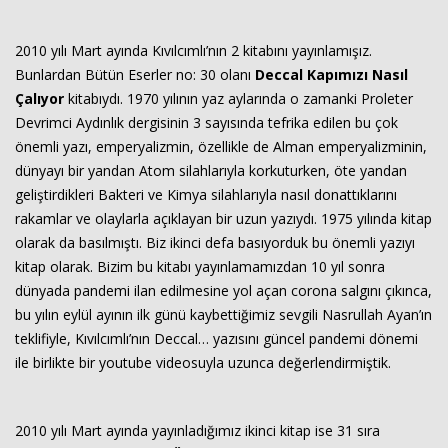
2010 yılı Mart ayında Kıvılcımlı’nın 2 kitabını yayınlamışız.
Bunlardan Bütün Eserler no: 30 olanı
Deccal Kapımızı Nasıl
Çalıyor
kitabıydı. 1970 yılının yaz aylarında o zamanki Proleter
Devrimci Aydınlık dergisinin 3 sayısında tefrika edilen bu çok
önemli yazı, emperyalizmin, özellikle de Alman emperyalizminin,
dünyayı bir yandan Atom silahlarıyla korkuturken, öte yandan
geliştirdikleri Bakteri ve Kimya silahlarıyla nasıl donattıklarını
rakamlar ve olaylarla açıklayan bir uzun yazıydı. 1975 yılında kitap
olarak da basılmıştı. Biz ikinci defa basıyorduk bu önemli yazıyı
kitap olarak. Bizim bu kitabı yayınlamamızdan 10 yıl sonra
dünyada pandemi ilan edilmesine yol açan corona salgını çıkınca,
bu yılın eylül ayının ilk günü kaybettiğimiz sevgili Nasrullah Ayan’ın
teklifiyle, Kıvılcımlı’nın Deccal… yazısını güncel pandemi dönemi
ile birlikte bir youtube videosuyla uzunca değerlendirmiştik.
2010 yılı Mart ayında yayınladığımız ikinci kitap ise 31 sıra