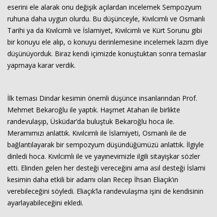
eserini ele alarak onu değişik açılardan incelemek Sempozyum
ruhuna daha uygun olurdu. Bu düşünceyle, Kıvılcımlı ve Osmanlı
Tarihi ya da Kıvılcımlı ve İslamiyet, Kıvılcımlı ve Kürt Sorunu gibi
bir konuyu ele alıp, o konuyu derinlemesine incelemek lazım diye
düşünüyorduk. Biraz kendi içimizde konuştuktan sonra temaslar
yapmaya karar verdik.
İlk teması Dindar kesimin önemli düşünce insanlarından Prof.
Mehmet Bekaroğlu ile yaptık. Haşmet Atahan ile birlikte
randevulaşıp, Üsküdar’da buluştuk Bekaroğlu hoca ile.
Meramımızı anlattık. Kıvılcımlı ile İslamiyeti, Osmanlı ile de
bağlantılayarak bir sempozyum düşündüğümüzü anlattık. İlgiyle
dinledi hoca. Kıvılcımlı ile ve yayınevimizle ilgili sitayişkar sözler
etti. Elinden gelen her desteği vereceğini ama asıl desteği İslami
kesimin daha etkili bir adamı olan Recep İhsan Eliaçık’ın
verebileceğini söyledi. Eliaçık’la randevulaşma işini de kendisinin
ayarlayabileceğini ekledi.