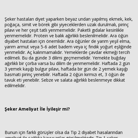
Şeker hastaları diyet yaparken beyaz undan yapılmış ekmek, kek,
poğaça, simit ve börek gibi yiyeceklerden uzak durulmalı, pirinç
pilavı ve her çeşit tatlı yenmemelidir. Paketli gıdalar kesinlikle
yenmemelidir. Protein ve balık ağırlıklı beslenilmelidir. Ara öğün
diyabet hastaları için önemlidir. Ara öğünler de yarım yeşil elma,
yarım armut veya 5-6 adet badem veya iç fındık yoğurt eşliğinde
yenmelidir. Aç kalınmamalıdır. Yemeklerde çavdar ekmeği tercih
edilmeli. Bu da günde 3 dilimi geçmemelidir. Yemekte buğday
ağırlıklı bir çorba varsa bu dilim de yenmemelidir. Haftada 2 gün
3 yemek kaşığı bulgur pilavı, haftada bir gün de 2 yemek kaşığı
basmati pirinç yenebilir. Haftada 2 öğün kırmızı et, 3 öğün de
tavuk eti yenebilir. Sebze ve salata ağırlıklı beslenmeye dikkat
edilmelidir.
Şeker Ameliyat İle İyileşir mi?
Bunun için farklı görüşler olsa da Tip 2 diyabet hasalarından
ameliyat ile sağlığa kavuşanlar görülmektedir. Tip 1 şeker