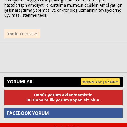
hastaları için ameliyat ile kurtulma mümkün değildir. Ameliyat için
iyi bir araştırma yapılması ve enkronoloji uzmanının tavsiyelerine
uyulması istenmektedir.
Tarih:
11-05-2025
YORUMLAR
YORUM YAP | 0 Yorum
Henüz yorum eklenmemiştir.
Bu Haber'e ilk yorum yapan siz olun.
FACEBOOK YORUM