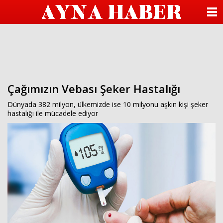
beylikdüzü
escort
ANASAYFA
beylikdüzü
escort
KATEGORİLER
beylikdüzü
escort
bayan
YAZARLAR
beylikdüzü
escort
beylikdüzü
Çağımızın Vebası Şeker Hastalığı
ANKETLER
escort
beylikdüzü
Dünyada 382 milyon, ülkemizde ise 10 milyonu aşkın kişi şeker
FOTO GALERİ
escort
hastalığı ile mücadele ediyor
bayan
beylikdüzü
VİDEO GALERİ
escort
seks
hikayesi
KÜNYE
hava
durumu
betturkey
İLETİŞİM
beylikdüzü
escort