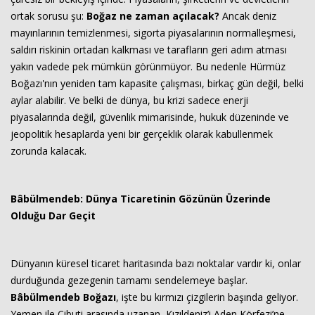
ortak sorusu şu:
Boğaz ne zaman açılacak?
Ancak deniz
mayınlarının temizlenmesi, sigorta piyasalarının normalleşmesi,
saldırı riskinin ortadan kalkması ve tarafların geri adım atması
yakın vadede pek mümkün görünmüyor. Bu nedenle Hürmüz
Boğazı'nın yeniden tam kapasite çalışması, birkaç gün değil, belki
aylar alabilir. Ve belki de dünya, bu krizi sadece enerji
piyasalarında değil, güvenlik mimarisinde, hukuk düzeninde ve
jeopolitik hesaplarda yeni bir gerçeklik olarak kabullenmek
zorunda kalacak.
Bâbülmendeb: Dünya Ticaretinin Gözünün Üzerinde
Olduğu Dar Geçit
Dünyanın küresel ticaret haritasında bazı noktalar vardır ki, onlar
durduğunda gezegenin tamamı sendelemeye başlar.
Bâbülmendeb Boğazı
, işte bu kırmızı çizgilerin başında geliyor.
Yemen ile Cibuti arasında uzanan, Kızıldeniz’i Aden Körfezi’ne