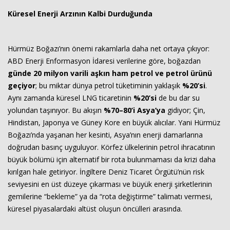
Küresel Enerji Arzının Kalbi Durduğunda
Hürmüz Boğazı’nın önemi rakamlarla daha net ortaya çıkıyor:
ABD Enerji Enformasyon İdaresi verilerine göre, boğazdan
günde 20 milyon varili aşkın ham petrol ve petrol ürünü
geçiyor
; bu miktar dünya petrol tüketiminin yaklaşık
%20’si
.
Aynı zamanda küresel LNG ticaretinin
%20’si
de bu dar su
yolundan taşınıyor. Bu akışın
%70–80’i Asya’ya
gidiyor; Çin,
Hindistan, Japonya ve Güney Kore en büyük alıcılar. Yani Hürmüz
Boğazı’nda yaşanan her kesinti, Asya’nın enerji damarlarına
doğrudan basınç uyguluyor. Körfez ülkelerinin petrol ihracatının
büyük bölümü için alternatif bir rota bulunmaması da krizi daha
kırılgan hale getiriyor. İngiltere Deniz Ticaret Örgütü’nün risk
seviyesini en üst düzeye çıkarması ve büyük enerji şirketlerinin
gemilerine “bekleme” ya da “rota değiştirme” talimatı vermesi,
küresel piyasalardaki altüst oluşun öncülleri arasında.