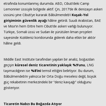
etrafında konumlanmış durumda. ABD, Cibuti’deki Camp
Lemonnier üssüyle bölgede aktif. Çin, 2017’de ilk denizaşırı askeri
üssünü yine Cibuti’ye kurarak Bâbülmendeb’i
Kuşak-Yol
girişiminin güvenlik ayağı
hâline getirdi. Suudi Arabistan, BAE
ve Mısır’ın hem Eritre hem Cibuti’de askeri varlığı bulunuyor.
Türkiye, Somali üssü ve Sudan ile yürütülen liman projeleri
sayesinde Kızıldeniz koridorunda giderek daha etkin bir aktör
hâline geldi.
Middle East Institute tarafından yapılan bir analiz, boğazdan
geçişin
küresel deniz ticaretinin yaklaşık %9’unu
, LNG
taşımacılığının ise
%8’ini
temsil ettiğini belirtiyor. Bu durum,
Bâbülmendeb’in yalnızca bir Orta Doğu meselesi değil, büyük
güç rekabetinin merkezindeki bir “deniz kavşağı” olduğunu
gösteriyor.
Ticaretin Nabzı Bu Boğazda Atıyor