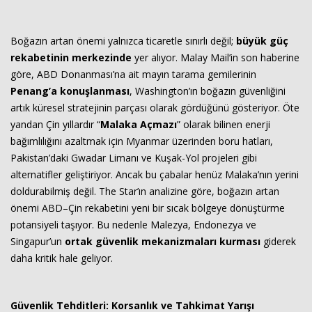
Boğazın artan önemi yalnızca ticaretle sınırlı değil;
büyük güç
rekabetinin merkezinde
yer alıyor. Malay Mail’in son haberine
göre, ABD Donanması’na ait mayın tarama gemilerinin
Penang’a konuşlanması
, Washington’ın boğazın güvenliğini
artık küresel stratejinin parçası olarak gördüğünü gösteriyor. Öte
yandan Çin yıllardır “
Malaka Açmazı
” olarak bilinen enerji
bağımlılığını azaltmak için Myanmar üzerinden boru hatları,
Pakistan’daki Gwadar Limanı ve Kuşak-Yol projeleri gibi
alternatifler geliştiriyor. Ancak bu çabalar henüz Malaka’nın yerini
doldurabilmiş değil. The Star’ın analizine göre, boğazın artan
önemi ABD–Çin rekabetini yeni bir sıcak bölgeye dönüştürme
potansiyeli taşıyor. Bu nedenle Malezya, Endonezya ve
Singapur’un
ortak güvenlik mekanizmaları kurması
giderek
daha kritik hale geliyor.
Güvenlik Tehditleri: Korsanlık ve Tahkimat Yarışı