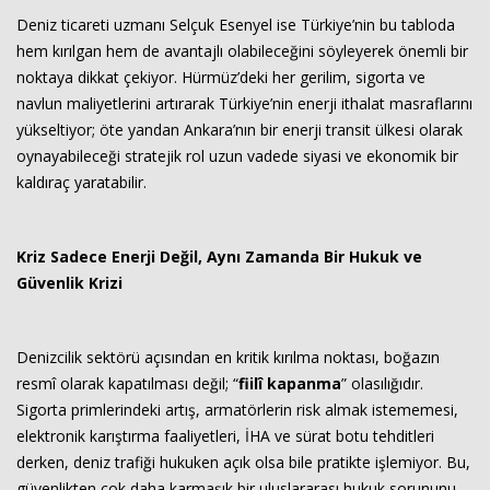
Deniz ticareti uzmanı Selçuk Esenyel ise Türkiye’nin bu tabloda
hem kırılgan hem de avantajlı olabileceğini söyleyerek önemli bir
noktaya dikkat çekiyor. Hürmüz’deki her gerilim, sigorta ve
navlun maliyetlerini artırarak Türkiye’nin enerji ithalat masraflarını
yükseltiyor; öte yandan Ankara’nın bir enerji transit ülkesi olarak
oynayabileceği stratejik rol uzun vadede siyasi ve ekonomik bir
kaldıraç yaratabilir.
Kriz Sadece Enerji Değil, Aynı Zamanda Bir Hukuk ve
Güvenlik Krizi
Denizcilik sektörü açısından en kritik kırılma noktası, boğazın
resmî olarak kapatılması değil; “
fiilî kapanma
” olasılığıdır.
Sigorta primlerindeki artış, armatörlerin risk almak istememesi,
elektronik karıştırma faaliyetleri, İHA ve sürat botu tehditleri
derken, deniz trafiği hukuken açık olsa bile pratikte işlemiyor. Bu,
güvenlikten çok daha karmaşık bir uluslararası hukuk sorununu