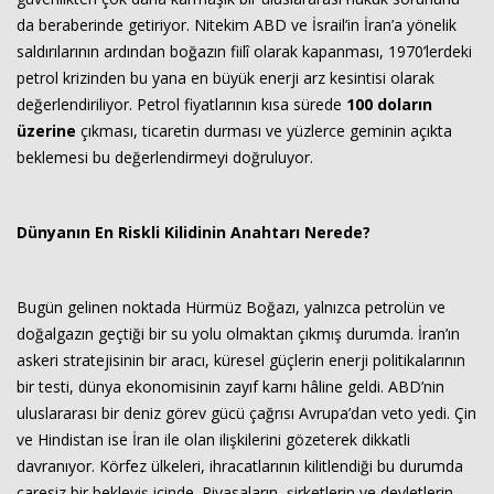
da beraberinde getiriyor. Nitekim ABD ve İsrail’in İran’a yönelik
saldırılarının ardından boğazın fiilî olarak kapanması, 1970’lerdeki
petrol krizinden bu yana en büyük enerji arz kesintisi olarak
değerlendiriliyor. Petrol fiyatlarının kısa sürede
100 doların
üzerine
çıkması, ticaretin durması ve yüzlerce geminin açıkta
beklemesi bu değerlendirmeyi doğruluyor.
Dünyanın En Riskli Kilidinin Anahtarı Nerede?
Bugün gelinen noktada Hürmüz Boğazı, yalnızca petrolün ve
doğalgazın geçtiği bir su yolu olmaktan çıkmış durumda. İran’ın
askeri stratejisinin bir aracı, küresel güçlerin enerji politikalarının
bir testi, dünya ekonomisinin zayıf karnı hâline geldi. ABD’nin
uluslararası bir deniz görev gücü çağrısı Avrupa’dan veto yedi. Çin
ve Hindistan ise İran ile olan ilişkilerini gözeterek dikkatli
davranıyor. Körfez ülkeleri, ihracatlarının kilitlendiği bu durumda
çaresiz bir bekleyiş içinde. Piyasaların, şirketlerin ve devletlerin