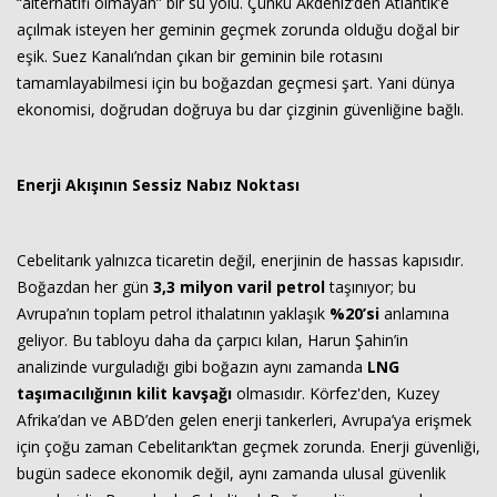
“alternatifi olmayan” bir su yolu. Çünkü Akdeniz’den Atlantik’e
açılmak isteyen her geminin geçmek zorunda olduğu doğal bir
eşik. Suez Kanalı’ndan çıkan bir geminin bile rotasını
tamamlayabilmesi için bu boğazdan geçmesi şart. Yani dünya
ekonomisi, doğrudan doğruya bu dar çizginin güvenliğine bağlı.
Enerji Akışının Sessiz Nabız Noktası
Cebelitarık yalnızca ticaretin değil, enerjinin de hassas kapısıdır.
Boğazdan her gün
3,3 milyon varil petrol
taşınıyor; bu
Avrupa’nın toplam petrol ithalatının yaklaşık
%20’si
anlamına
geliyor. Bu tabloyu daha da çarpıcı kılan, Harun Şahin’in
analizinde vurguladığı gibi boğazın aynı zamanda
LNG
taşımacılığının kilit kavşağı
olmasıdır. Körfez'den, Kuzey
Afrika’dan ve ABD’den gelen enerji tankerleri, Avrupa’ya erişmek
için çoğu zaman Cebelitarık’tan geçmek zorunda. Enerji güvenliği,
bugün sadece ekonomik değil, aynı zamanda ulusal güvenlik