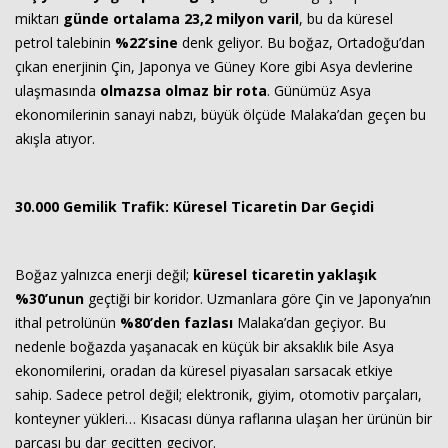
miktarı
günde ortalama 23,2 milyon varil
, bu da küresel
petrol talebinin
%22’sine
denk geliyor. Bu boğaz, Ortadoğu’dan
çıkan enerjinin Çin, Japonya ve Güney Kore gibi Asya devlerine
ulaşmasında
olmazsa olmaz bir rota
. Günümüz Asya
ekonomilerinin sanayi nabzı, büyük ölçüde Malaka’dan geçen bu
akışla atıyor.
30.000 Gemilik Trafik: Küresel Ticaretin Dar Geçidi
Boğaz yalnızca enerji değil;
küresel ticaretin yaklaşık
%30’unun
geçtiği bir koridor. Uzmanlara göre Çin ve Japonya’nın
ithal petrolünün
%80’den fazlası
Malaka’dan geçiyor. Bu
nedenle boğazda yaşanacak en küçük bir aksaklık bile Asya
ekonomilerini, oradan da küresel piyasaları sarsacak etkiye
sahip. Sadece petrol değil; elektronik, giyim, otomotiv parçaları,
konteyner yükleri… Kısacası dünya raflarına ulaşan her ürünün bir
parçası bu dar geçitten geçiyor.