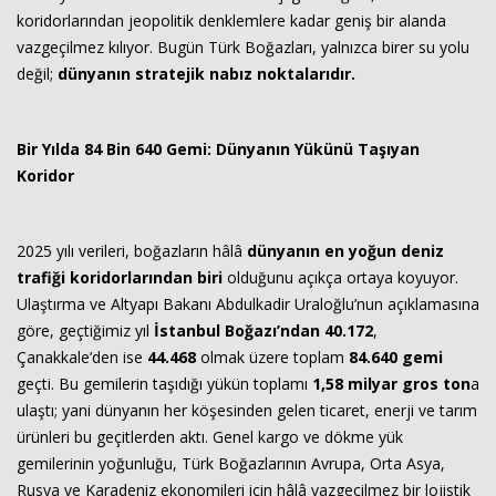
koridorlarından jeopolitik denklemlere kadar geniş bir alanda
vazgeçilmez kılıyor. Bugün Türk Boğazları, yalnızca birer su yolu
değil;
dünyanın stratejik nabız noktalarıdır.
Bir Yılda 84 Bin 640 Gemi: Dünyanın Yükünü Taşıyan
Koridor
2025 yılı verileri, boğazların hâlâ
dünyanın en yoğun deniz
trafiği koridorlarından biri
olduğunu açıkça ortaya koyuyor.
Ulaştırma ve Altyapı Bakanı Abdulkadir Uraloğlu’nun açıklamasına
göre, geçtiğimiz yıl
İstanbul Boğazı’ndan 40.172
,
Çanakkale’den ise
44.468
olmak üzere toplam
84.640 gemi
geçti. Bu gemilerin taşıdığı yükün toplamı
1,58 milyar gros ton
a
ulaştı; yani dünyanın her köşesinden gelen ticaret, enerji ve tarım
ürünleri bu geçitlerden aktı. Genel kargo ve dökme yük
gemilerinin yoğunluğu, Türk Boğazlarının Avrupa, Orta Asya,
Rusya ve Karadeniz ekonomileri için hâlâ vazgeçilmez bir lojistik