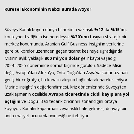
Küresel Ekonominin Nabzı Burada Atıyor
Süveyş Kanalı bugün dünya ticaretinin yaklaşık
%12 ila %15’ini
,
konteyner trafiğinin ise neredeyse
%30’unu
taşıyan stratejik bir
merkez konumunda. Arabian Gulf Business Insight’ın verilerine
göre bu koridor üzerinden geçen ticaret kesintiye uğradığında,
Mısır’ın aylık yaklaşık
800 milyon dolar
gelir kaybı yaşadığı
2024–2025 döneminde somut biçimde görüldü. Sadece Mısır
değil; Avrupa’dan Afrika’ya, Orta Doğu’dan Asya’ya kadar uzanan
geniş bir coğrafya, bu kanalın akışına bağlı olarak hareket ediyor.
Marine Insight’ın değerlendirmesi, kriz dönemlerinde Süveyş’ten
uzaklaşmanın özellikle
Avrupa ticaretinde ciddi kayıplara yol
açtığını
ve Doğu–Batı tedarik zincirinin zorlandığını ortaya
koyuyor. Kanalın kapanması veya riskli hale gelmesi, dünyayı bir
anda maliyet uçurumlarının eşiğine itebiliyor.