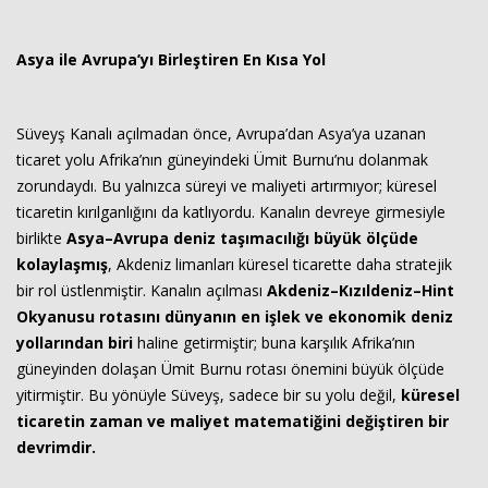
Asya ile Avrupa’yı Birleştiren En Kısa Yol
Süveyş Kanalı açılmadan önce, Avrupa’dan Asya’ya uzanan
ticaret yolu Afrika’nın güneyindeki Ümit Burnu’nu dolanmak
zorundaydı. Bu yalnızca süreyi ve maliyeti artırmıyor; küresel
ticaretin kırılganlığını da katlıyordu. Kanalın devreye girmesiyle
birlikte
Asya–Avrupa deniz taşımacılığı büyük ölçüde
kolaylaşmış
, Akdeniz limanları küresel ticarette daha stratejik
bir rol üstlenmiştir. Kanalın açılması
Akdeniz–Kızıldeniz–Hint
Okyanusu rotasını dünyanın en işlek ve ekonomik deniz
yollarından biri
haline getirmiştir; buna karşılık Afrika’nın
güneyinden dolaşan Ümit Burnu rotası önemini büyük ölçüde
yitirmiştir. Bu yönüyle Süveyş, sadece bir su yolu değil,
küresel
ticaretin zaman ve maliyet matematiğini değiştiren bir
devrimdir.