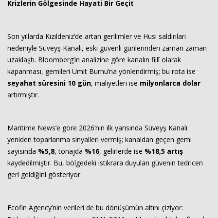
Krizlerin Gölgesinde Hayati Bir Geçit
Son yıllarda Kızıldeniz’de artan gerilimler ve Husi saldırıları
nedeniyle Süveyş Kanalı, eski güvenli günlerinden zaman zaman
uzaklaştı. Bloomberg’in analizine göre kanalın fiilî olarak
kapanması, gemileri Ümit Burnu’na yönlendirmiş; bu rota ise
seyahat süresini 10 gün
, maliyetleri ise
milyonlarca dolar
artırmıştır.
Maritime News’e göre 2026’nın ilk yarısında Süveyş Kanalı
yeniden toparlanma sinyalleri vermiş; kanaldan geçen gemi
sayısında
%5,8
, tonajda
%16
, gelirlerde ise
%18,5 artış
kaydedilmiştir. Bu, bölgedeki istikrara duyulan güvenin tedricen
geri geldiğini gösteriyor.
Ecofin Agency’nin verileri de bu dönüşümün altını çiziyor: