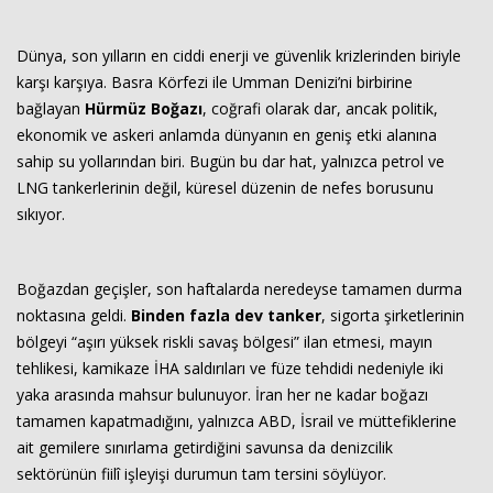
Dünya, son yılların en ciddi enerji ve güvenlik krizlerinden biriyle
karşı karşıya. Basra Körfezi ile Umman Denizi’ni birbirine
bağlayan
Hürmüz Boğazı
, coğrafi olarak dar, ancak politik,
ekonomik ve askeri anlamda dünyanın en geniş etki alanına
sahip su yollarından biri. Bugün bu dar hat, yalnızca petrol ve
LNG tankerlerinin değil, küresel düzenin de nefes borusunu
sıkıyor.
Boğazdan geçişler, son haftalarda neredeyse tamamen durma
noktasına geldi.
Binden fazla dev tanker
, sigorta şirketlerinin
bölgeyi “aşırı yüksek riskli savaş bölgesi” ilan etmesi, mayın
tehlikesi, kamikaze İHA saldırıları ve füze tehdidi nedeniyle iki
yaka arasında mahsur bulunuyor. İran her ne kadar boğazı
tamamen kapatmadığını, yalnızca ABD, İsrail ve müttefiklerine
ait gemilere sınırlama getirdiğini savunsa da denizcilik
sektörünün fiilî işleyişi durumun tam tersini söylüyor.