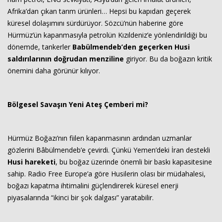
Afrika’dan çıkan tarım ürünleri… Hepsi bu kapıdan geçerek
küresel dolaşımını sürdürüyor. Sözcü’nün haberine göre
Hürmüz’ün kapanmasıyla petrolün Kızıldeniz’e yönlendirildiği bu
dönemde, tankerler
Babülmendeb’den geçerken Husi
saldırılarının doğrudan menziline
giriyor. Bu da boğazın kritik
önemini daha görünür kılıyor.
Bölgesel Savaşın Yeni Ateş Çemberi mi?
Hürmüz Boğazı’nın fiilen kapanmasının ardından uzmanlar
gözlerini Bâbülmendeb’e çevirdi. Çünkü Yemen’deki İran destekli
Husi hareketi
, bu boğaz üzerinde önemli bir baskı kapasitesine
sahip. Radio Free Europe’a göre Husilerin olası bir müdahalesi,
boğazı kapatma ihtimalini güçlendirerek küresel enerji
piyasalarında “ikinci bir şok dalgası” yaratabilir.