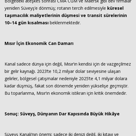
Bölgedeki ateşkes sonrası CMA CGM ve Maersk gibi dev firmalar
yeniden Süveyş’e dönmüş; rotanın tercih edilmesiyle
küresel
taşımacılık maliyetlerinin düşmesi ve transit sürelerinin
10–14 gün kısalması
beklenmektedir.
Mısır İçin Ekonomik Can Damarı
Kanal sadece dünya için değil, Mısır’ın kendisi için de vazgeçilmez
bir gelir kaynağı. 2023’te 10,2 milyar dolar seviyesine ulaşan
gelirler, bölgesel çatışmalar nedeniyle 2025’te 4,1 milyar dolara
kadar düşmüş, fakat son dönemde yeniden yükselişe geçmiştir.
Bu toparlanma, Mısır’ın ekonomik istikrarı için kritik önemdedir.
Sonuç: Süveyş, Dünyanın Dar Kapısında Büyük Hikâye
Süveyş Kanalı’nın önemi; sadece iki denizi değil, iki kıtayı ve