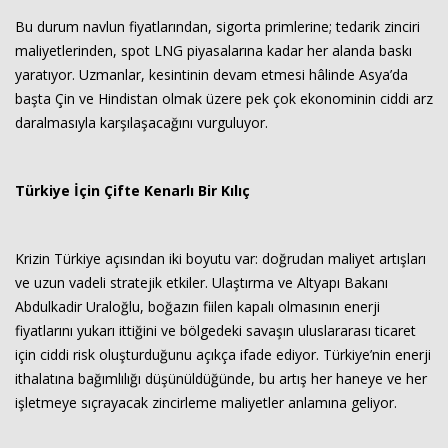
Bu durum navlun fiyatlarından, sigorta primlerine; tedarik zinciri
maliyetlerinden, spot LNG piyasalarına kadar her alanda baskı
yaratıyor. Uzmanlar, kesintinin devam etmesi hâlinde Asya’da
başta Çin ve Hindistan olmak üzere pek çok ekonominin ciddi arz
daralmasıyla karşılaşacağını vurguluyor.
Türkiye İçin Çifte Kenarlı Bir Kılıç
Krizin Türkiye açısından iki boyutu var: doğrudan maliyet artışları
ve uzun vadeli stratejik etkiler. Ulaştırma ve Altyapı Bakanı
Abdulkadir Uraloğlu, boğazın fiilen kapalı olmasının enerji
fiyatlarını yukarı ittiğini ve bölgedeki savaşın uluslararası ticaret
için ciddi risk oluşturduğunu açıkça ifade ediyor. Türkiye’nin enerji
ithalatına bağımlılığı düşünüldüğünde, bu artış her haneye ve her
işletmeye sıçrayacak zincirleme maliyetler anlamına geliyor.