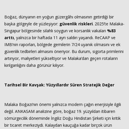
Boğaz, dünyanın en yoğun güzergâhı olmasının getirdiği bir
başka gölgeyle de yüzleşiyor:
güvenlik riskleri
. 2025’te Malaka-
Singapur bölgesinde silahlı soygun ve korsanlık vakaları
%83
arttı
, yalnızca bir haftada 11 ayrı saldırı yaşandı. ReCAAP ve
IMB’nin raporları, bölgede gemilerin 7/24 uyanık olmasını ve ek
güvenlik tedbirleri almasını öneriyor. Bu durum, sigorta primlerini
artırıyor, maliyetleri yükseltiyor ve Malaka’dan geçen rotaların
kırılganlığını daha görünür kılıyor.
Tarihsel Bir Kavşak: Yüzyıllardır Süren Stratejik Değer
Malaka Boğazı’nın önemi yalnızca modern çağın enerjisiyle ilgili
değil. ANKASAM analizine göre, boğaz 19. yüzyıldan itibaren
sömürgecilik döneminde İngiliz Doğu Hindistan Şirketi için kritik
bir ticaret merkeziydi. Kalaydan kauçuğa kadar birçok ürün