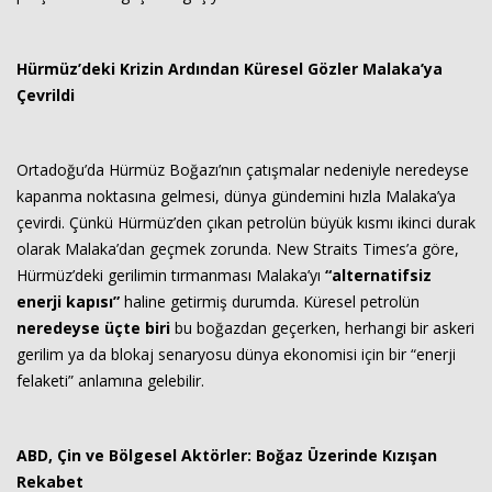
Hürmüz’deki Krizin Ardından Küresel Gözler Malaka’ya
Çevrildi
Ortadoğu’da Hürmüz Boğazı’nın çatışmalar nedeniyle neredeyse
kapanma noktasına gelmesi, dünya gündemini hızla Malaka’ya
çevirdi. Çünkü Hürmüz’den çıkan petrolün büyük kısmı ikinci durak
olarak Malaka’dan geçmek zorunda. New Straits Times’a göre,
Hürmüz’deki gerilimin tırmanması Malaka’yı
“alternatifsiz
enerji kapısı”
haline getirmiş durumda. Küresel petrolün
neredeyse üçte biri
bu boğazdan geçerken, herhangi bir askeri
gerilim ya da blokaj senaryosu dünya ekonomisi için bir “enerji
felaketi” anlamına gelebilir.
ABD, Çin ve Bölgesel Aktörler: Boğaz Üzerinde Kızışan
Rekabet