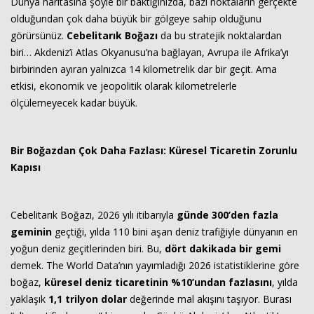
Dünya haritasına şöyle bir baktığınızda, bazı noktaların gerçekte
olduğundan çok daha büyük bir gölgeye sahip olduğunu
görürsünüz.
Cebelitarık Boğazı
da bu stratejik noktalardan
biri… Akdeniz’i Atlas Okyanusu’na bağlayan, Avrupa ile Afrika’yı
birbirinden ayıran yalnızca 14 kilometrelik dar bir geçit. Ama
etkisi, ekonomik ve jeopolitik olarak kilometrelerle
ölçülemeyecek kadar büyük.
Bir Boğazdan Çok Daha Fazlası: Küresel Ticaretin Zorunlu
Kapısı
Cebelitarık Boğazı, 2026 yılı itibarıyla
günde 300’den fazla
geminin
geçtiği, yılda 110 bini aşan deniz trafiğiyle dünyanın en
yoğun deniz geçitlerinden biri. Bu,
dört dakikada bir gemi
demek. The World Data’nın yayımladığı 2026 istatistiklerine göre
boğaz,
küresel deniz ticaretinin %10’undan fazlasını
, yılda
yaklaşık
1,1 trilyon dolar
değerinde mal akışını taşıyor. Burası