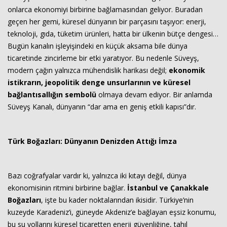
onlarca ekonomiyi birbirine bağlamasından geliyor. Buradan
geçen her gemi, küresel dünyanın bir parçasını taşıyor: enerji,
teknoloji, gıda, tüketim ürünleri, hatta bir ülkenin bütçe dengesi…
Bugün kanalın işleyişindeki en küçük aksama bile dünya
ticaretinde zincirleme bir etki yaratıyor. Bu nedenle Süveyş,
modern çağın yalnızca mühendislik harikası değil;
ekonomik
istikrarın, jeopolitik denge unsurlarının ve küresel
bağlantısallığın sembolü
olmaya devam ediyor. Bir anlamda
Süveyş Kanalı, dünyanın “dar ama en geniş etkili kapısı”dır.
Türk Boğazları: Dünyanın Denizden Attığı İmza
Bazı coğrafyalar vardır ki, yalnızca iki kıtayı değil, dünya
ekonomisinin ritmini birbirine bağlar.
İstanbul ve Çanakkale
Boğazları
, işte bu kader noktalarından ikisidir. Türkiye’nin
kuzeyde Karadeniz’i, güneyde Akdeniz’e bağlayan eşsiz konumu,
bu su yollarını küresel ticaretten enerji güvenliğine, tahıl