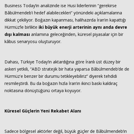
Business Today’in analizinde ise Husi liderlerinin “gerekirse
Bâbülmendeb’i hedef alabilecekleri” yönündeki açıklamalarına
dikkat çekiliyor. Boğazın kapanması, halihazırda İran’ın kapattığı
Hürmüz’le birlikte
iki büyük enerji arterinin aynı anda devre
dışı kalması
anlamına geleceğinden, küresel piyasalar için bir
kâbus senaryosu oluşturuyor.
Dahası, Türkiye Today’in aktardığına göre İranlı üst düzey bir
askeri yetkili, “ABD stratejik bir hata yaparsa Bâbülmendeb’de de
Hürmüz'e benzer bir durumu tetikleyebiliriz” diyerek tehdidi
resmileştirdi. Bu da boğazın hızla İran’ın ikinci baskı kaldıraç
noktasına dönüştüğünü ortaya koyuyor.
Küresel Güçlerin Yeni Rekabet Alanı
Sadece bölgesel aktörler değil, büyük güçler de Bâbülmendeb’in