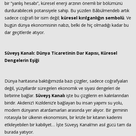
bir “yanlış hesabı”, küresel enerji arzının önemli bir bölümünü
durdurabilecek potansiyele sahip. Bu yüzden Bâbülmendeb artık
sadece coğrafi bir isim değil;
küresel kırılganlığın sembolü
. Ve
bugün dünya ekonomisinin nabzı, belki de hiç olmadığı kadar bu
dar geçitlerde atıyor.
Süveyş Kanalı: Dünya Ticaretinin Dar Kapısı, Küresel
Dengelerin Eşiği
Dünya haritasına baktığımızda bazı çizgiler, sadece coğrafyaları
değil, yüzyıllardır süregelen ekonomik ve siyasi dengeleri de
birbirine bağlar.
Süveyş Kanalı
işte bu çizgilerin en kalınlarından
biridir. Akdeniz’i Kızıldeniz’e bağlayan bu insan yapımı su yolu,
modern dünyanın atardamarları arasında yer alıyor. Bir geminin
rotasıyla bir ülkenin ekonomisini, bir krizle bir kıtanın kaderini
etkileyebilen bir kabiliyet… İşte Süveyş Kanalı’nın asıl gücü tam da
burada yatıyor.