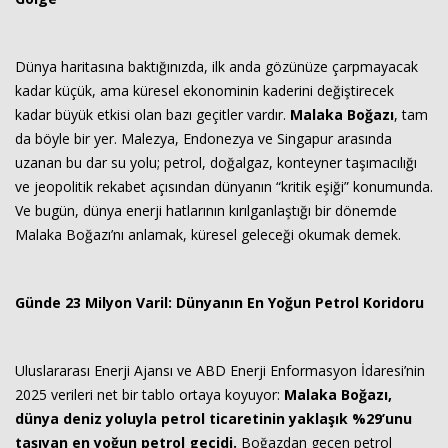
Haberin Doğru Adresi.
Dünya haritasına baktığınızda, ilk anda gözünüze çarpmayacak
kadar küçük, ama küresel ekonominin kaderini değiştirecek
kadar büyük etkisi olan bazı geçitler vardır.
Malaka Boğazı
, tam
da böyle bir yer. Malezya, Endonezya ve Singapur arasında
uzanan bu dar su yolu; petrol, doğalgaz, konteyner taşımacılığı
ve jeopolitik rekabet açısından dünyanın “kritik eşiği” konumunda.
Ve bugün, dünya enerji hatlarının kırılganlaştığı bir dönemde
Malaka Boğazı’nı anlamak, küresel geleceği okumak demek.
Günde 23 Milyon Varil: Dünyanın En Yoğun Petrol Koridoru
Uluslararası Enerji Ajansı ve ABD Enerji Enformasyon İdaresi’nin
2025 verileri net bir tablo ortaya koyuyor:
Malaka Boğazı,
dünya deniz yoluyla petrol ticaretinin yaklaşık %29’unu
taşıyan en yoğun petrol geçidi.
Boğazdan geçen petrol