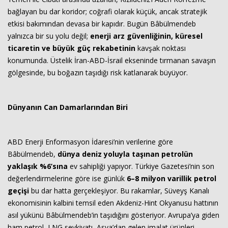
bağlayan bu dar koridor; coğrafi olarak küçük, ancak stratejik
etkisi bakımından devasa bir kapıdır. Bugün Bâbülmendeb
yalnızca bir su yolu değil;
enerji arz güvenliğinin, küresel
ticaretin ve büyük güç rekabetinin
kavşak noktası
konumunda. Üstelik İran-ABD-İsrail ekseninde tırmanan savaşın
gölgesinde, bu boğazın taşıdığı risk katlanarak büyüyor.
Dünyanın Can Damarlarından Biri
ABD Enerji Enformasyon İdaresi’nin verilerine göre
Bâbülmendeb,
dünya deniz yoluyla taşınan petrolün
yaklaşık %6’sına
ev sahipliği yapıyor. Türkiye Gazetesi’nin son
değerlendirmelerine göre ise günlük
6–8 milyon varillik petrol
geçişi
bu dar hatta gerçekleşiyor. Bu rakamlar, Süveyş Kanalı
ekonomisinin kalbini temsil eden Akdeniz-Hint Okyanusu hattının
asıl yükünü Bâbülmendeb’in taşıdığını gösteriyor. Avrupa’ya giden
ham petrol, LNG sevkiyatı, Asya’dan gelen imalat ürünleri,