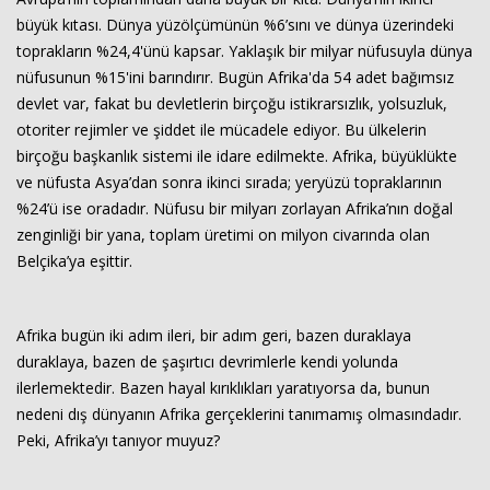
büyük kıtası. Dünya yüzölçümünün %6’sını ve dünya üzerindeki
toprakların %24,4'ünü kapsar. Yaklaşık bir milyar nüfusuyla dünya
nüfusunun %15'ini barındırır. Bugün Afrika'da 54 adet bağımsız
devlet var, fakat bu devletlerin birçoğu istikrarsızlık, yolsuzluk,
otoriter rejimler ve şiddet ile mücadele ediyor. Bu ülkelerin
birçoğu başkanlık sistemi ile idare edilmekte. Afrika, büyüklükte
ve nüfusta Asya’dan sonra ikinci sırada; yeryüzü topraklarının
%24’ü ise oradadır. Nüfusu bir milyarı zorlayan Afrika’nın doğal
zenginliği bir yana, toplam üretimi on milyon civarında olan
Belçika’ya eşittir.
Afrika bugün iki adım ileri, bir adım geri, bazen duraklaya
duraklaya, bazen de şaşırtıcı devrimlerle kendi yolunda
ilerlemektedir. Bazen hayal kırıklıkları yaratıyorsa da, bunun
nedeni dış dünyanın Afrika gerçeklerini tanımamış olmasındadır.
Peki, Afrika’yı tanıyor muyuz?