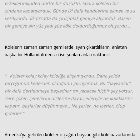
erkeklerinkinden dörtte bir düşüktü. Sonra köleleri bir
zindana kapatıyorduk. Günde iki defa kendilerine ekmek ve su
veriliyordu. İlk fırsatta da çırılçıplak gemiye alıyorduk. Bazen
bir gemiye altı yüz yedi yüz köle doldurduğumuz oluyordu…
Kölelerin zaman zaman gemilerde isyan çıkardıklarını anlatan
başka bir Hollandalı denizci ise şunları anlatmaktadır:
“…Köleler kolay kolay köleliğe alışamıyordu. Daha yolda
birçoğunun kederden öldüğünü görüyorduk. Bu “hayvanlar”
bir defa dertlenmeye başladılar mı yapacak hiçbir şey yoktur.
Yere çöker, çenelerini dizlerine dayar, elleriyle de kulaklarını
kapatır, başlarlar düşünmeye… Ne yerler, ne içerler, ölüp
giderler.”
Amerika’ya getirilen köleler o çağda hayvan gibi köle pazarlarında