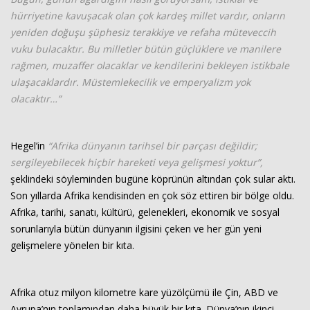
hürriyetine kavuşacak olan çok kardeş millet vardır, onların
yeniden doğuşu şüphesiz terakkiye ve refaha müteveccih
Haberin Doğru Adresi.
vuku bulacaktır. Bu milletler bütün güçlüklere ve manilere
rağmen, muzaffer olacaklar ve kendilerini bekleyen istikbale
ulaşacaklardır. Müstemlekecilik ve emperyalizm yok
olacaktır…”
Hegel’in
“Afrika dünyanın tarihsel bir parçası değildir;
sergileyebilecek hiçbir hareketi veya gelişmesi yoktur”,
şeklindeki söyleminden bugüne köprünün altından çok sular aktı.
Son yıllarda Afrika kendisinden en çok söz ettiren bir bölge oldu.
Afrika, tarihi, sanatı, kültürü, gelenekleri, ekonomik ve sosyal
sorunlarıyla bütün dünyanın ilgisini çeken ve her gün yeni
gelişmelere yönelen bir kıta.
Afrika otuz milyon kilometre kare yüzölçümü ile Çin, ABD ve
Avrupa’nın toplamından daha büyük bir kıta. Dünya’nın ikinci