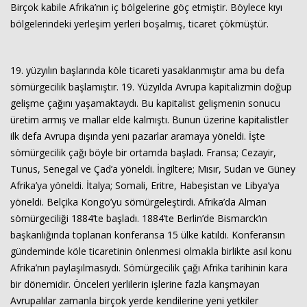
Birçok kabile Afrika’nın iç bölgelerine göç etmiştir. Böylece kıyı
bölgelerindeki yerleşim yerleri boşalmış, ticaret çökmüştür.
19. yüzyılın başlarında köle ticareti yasaklanmıştır ama bu defa
sömürgecilik başlamıştır. 19. Yüzyılda Avrupa kapitalizmin doğup
gelişme çağını yaşamaktaydı. Bu kapitalist gelişmenin sonucu
üretim armış ve mallar elde kalmıştı. Bunun üzerine kapitalistler
ilk defa Avrupa dışında yeni pazarlar aramaya yöneldi. İşte
sömürgecilik çağı böyle bir ortamda başladı. Fransa; Cezayir,
Tunus, Senegal ve Çad’a yöneldi. İngiltere; Mısır, Sudan ve Güney
Afrika’ya yöneldi. İtalya; Somali, Eritre, Habeşistan ve Libya’ya
yöneldi. Belçika Kongo’yu sömürgeleştirdi. Afrika’da Alman
sömürgeciliği 1884’te başladı. 1884’te Berlin’de Bismarck’ın
başkanlığında toplanan konferansa 15 ülke katıldı. Konferansın
gündeminde köle ticaretinin önlenmesi olmakla birlikte asıl konu
Afrika’nın paylaşılmasıydı. Sömürgecilik çağı Afrika tarihinin kara
bir dönemidir. Önceleri yerlilerin işlerine fazla karışmayan
Avrupalılar zamanla birçok yerde kendilerine yeni yetkiler