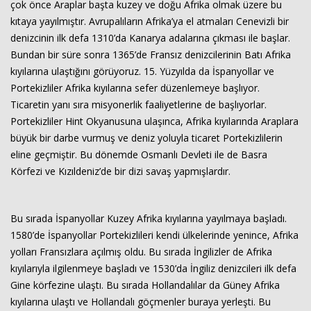
çok önce Araplar başta kuzey ve doğu Afrika olmak üzere bu
kıtaya yayılmıştır. Avrupalıların Afrika’ya el atmaları Cenevizli bir
denizcinin ilk defa 1310’da Kanarya adalarına çıkması ile başlar.
Bundan bir süre sonra 1365’de Fransız denizcilerinin Batı Afrika
kıyılarına ulaştığını görüyoruz. 15. Yüzyılda da İspanyollar ve
Portekizliler Afrika kıyılarına sefer düzenlemeye başlıyor.
Ticaretin yanı sıra misyonerlik faaliyetlerine de başlıyorlar.
Portekizliler Hint Okyanusuna ulaşınca, Afrika kıyılarında Araplara
büyük bir darbe vurmuş ve deniz yoluyla ticaret Portekizlilerin
eline geçmiştir. Bu dönemde Osmanlı Devleti ile de Basra
Körfezi ve Kızıldeniz’de bir dizi savaş yapmışlardır.
Bu sırada İspanyollar Kuzey Afrika kıyılarına yayılmaya başladı.
1580’de İspanyollar Portekizlileri kendi ülkelerinde yenince, Afrika
yolları Fransızlara açılmış oldu. Bu sırada İngilizler de Afrika
kıyılarıyla ilgilenmeye başladı ve 1530’da İngiliz denizcileri ilk defa
Gine körfezine ulaştı. Bu sırada Hollandalılar da Güney Afrika
kıyılarına ulaştı ve Hollandalı göçmenler buraya yerleşti. Bu