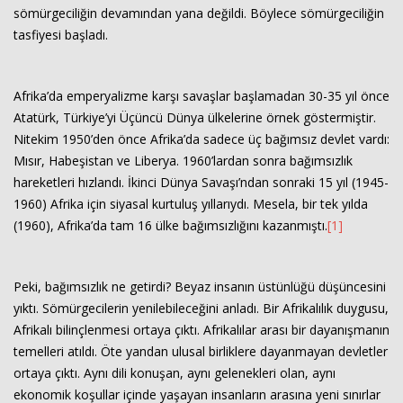
sömürgeciliğin devamından yana değildi. Böylece sömürgeciliğin
tasfiyesi başladı.
Afrika’da emperyalizme karşı savaşlar başlamadan 30-35 yıl önce
Atatürk, Türkiye’yi Üçüncü Dünya ülkelerine örnek göstermiştir.
Nitekim 1950’den önce Afrika’da sadece üç bağımsız devlet vardı:
Mısır, Habeşistan ve Liberya. 1960’lardan sonra bağımsızlık
hareketleri hızlandı. İkinci Dünya Savaşı’ndan sonraki 15 yıl (1945-
1960) Afrika için siyasal kurtuluş yıllarıydı. Mesela, bir tek yılda
(1960), Afrika’da tam 16 ülke bağımsızlığını kazanmıştı.
[1]
Peki, bağımsızlık ne getirdi? Beyaz insanın üstünlüğü düşüncesini
yıktı. Sömürgecilerin yenilebileceğini anladı. Bir Afrikalılık duygusu,
Afrikalı bilinçlenmesi ortaya çıktı. Afrikalılar arası bir dayanışmanın
temelleri atıldı. Öte yandan ulusal birliklere dayanmayan devletler
ortaya çıktı. Aynı dili konuşan, aynı gelenekleri olan, aynı
ekonomik koşullar içinde yaşayan insanların arasına yeni sınırlar