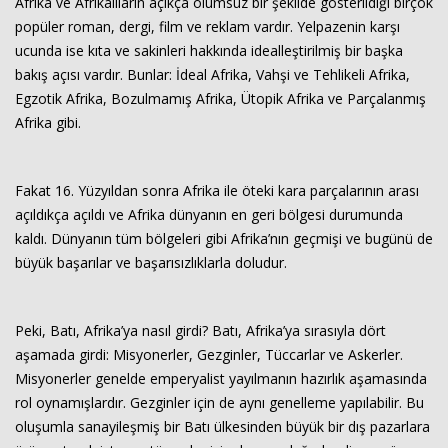
Afrika ve Afrikalıların açıkça olumsuz bir şekilde gösterildiği birçok
popüler roman, dergi, film ve reklam vardır. Yelpazenin karşı
ucunda ise kıta ve sakinleri hakkında idealleştirilmiş bir başka
bakış açısı vardır. Bunlar: İdeal Afrika, Vahşi ve Tehlikeli Afrika,
Egzotik Afrika, Bozulmamış Afrika, Ütopik Afrika ve Parçalanmış
Afrika gibi.
Fakat 16. Yüzyıldan sonra Afrika ile öteki kara parçalarının arası
açıldıkça açıldı ve Afrika dünyanın en geri bölgesi durumunda
kaldı. Dünyanın tüm bölgeleri gibi Afrika’nın geçmişi ve bugünü de
büyük başarılar ve başarısızlıklarla doludur.
Peki, Batı, Afrika’ya nasıl girdi? Batı, Afrika’ya sırasıyla dört
aşamada girdi: Misyonerler, Gezginler, Tüccarlar ve Askerler.
Misyonerler genelde emperyalist yayılmanın hazırlık aşamasında
rol oynamışlardır. Gezginler için de aynı genelleme yapılabilir. Bu
oluşumla sanayileşmiş bir Batı ülkesinden büyük bir dış pazarlara