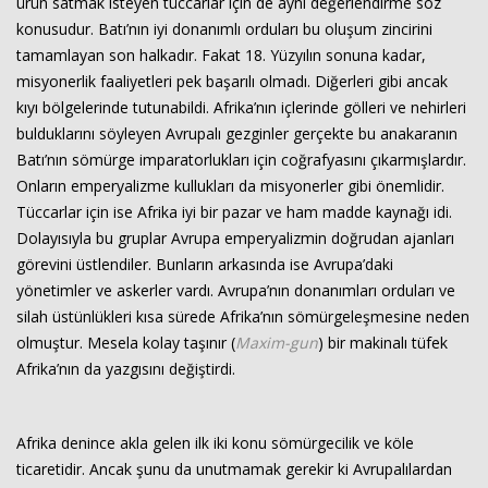
ürün satmak isteyen tüccarlar için de aynı değerlendirme söz
konusudur. Batı’nın iyi donanımlı orduları bu oluşum zincirini
tamamlayan son halkadır. Fakat 18. Yüzyılın sonuna kadar,
misyonerlik faaliyetleri pek başarılı olmadı. Diğerleri gibi ancak
kıyı bölgelerinde tutunabildi. Afrika’nın içlerinde gölleri ve nehirleri
bulduklarını söyleyen Avrupalı gezginler gerçekte bu anakaranın
Batı’nın sömürge imparatorlukları için coğrafyasını çıkarmışlardır.
Onların emperyalizme kullukları da misyonerler gibi önemlidir.
Tüccarlar için ise Afrika iyi bir pazar ve ham madde kaynağı idi.
Dolayısıyla bu gruplar Avrupa emperyalizmin doğrudan ajanları
görevini üstlendiler. Bunların arkasında ise Avrupa’daki
yönetimler ve askerler vardı. Avrupa’nın donanımları orduları ve
silah üstünlükleri kısa sürede Afrika’nın sömürgeleşmesine neden
olmuştur. Mesela kolay taşınır (
Maxim-gun
) bir makinalı tüfek
Afrika’nın da yazgısını değiştirdi.
Afrika denince akla gelen ilk iki konu sömürgecilik ve köle
ticaretidir. Ancak şunu da unutmamak gerekir ki Avrupalılardan