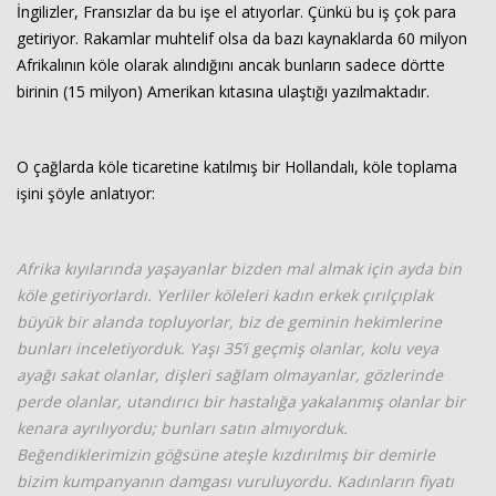
İngilizler, Fransızlar da bu işe el atıyorlar. Çünkü bu iş çok para
getiriyor. Rakamlar muhtelif olsa da bazı kaynaklarda 60 milyon
Afrikalının köle olarak alındığını ancak bunların sadece dörtte
birinin (15 milyon) Amerikan kıtasına ulaştığı yazılmaktadır.
O çağlarda köle ticaretine katılmış bir Hollandalı, köle toplama
işini şöyle anlatıyor:
Afrika kıyılarında yaşayanlar bizden mal almak için ayda bin
köle getiriyorlardı. Yerliler köleleri kadın erkek çırılçıplak
büyük bir alanda topluyorlar, biz de geminin hekimlerine
bunları inceletiyorduk. Yaşı 35’i geçmiş olanlar, kolu veya
ayağı sakat olanlar, dişleri sağlam olmayanlar, gözlerinde
perde olanlar, utandırıcı bir hastalığa yakalanmış olanlar bir
kenara ayrılıyordu; bunları satın almıyorduk.
Beğendiklerimizin göğsüne ateşle kızdırılmış bir demirle
bizim kumpanyanın damgası vuruluyordu. Kadınların fiyatı