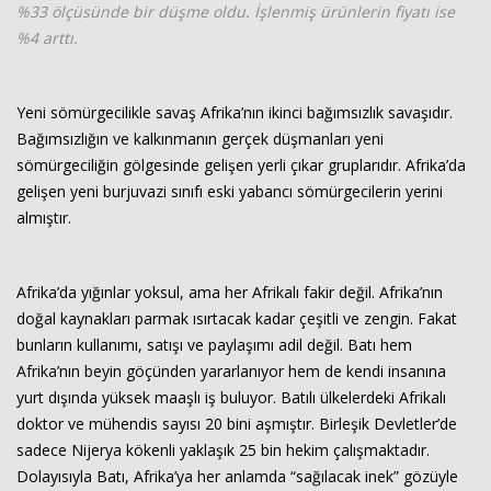
%33 ölçüsünde bir düşme oldu. İşlenmiş ürünlerin fiyatı ise
%4 arttı.
Yeni sömürgecilikle savaş Afrika’nın ikinci bağımsızlık savaşıdır.
Bağımsızlığın ve kalkınmanın gerçek düşmanları yeni
sömürgeciliğin gölgesinde gelişen yerli çıkar gruplarıdır. Afrika’da
gelişen yeni burjuvazi sınıfı eski yabancı sömürgecilerin yerini
almıştır.
Afrika’da yığınlar yoksul, ama her Afrikalı fakir değil. Afrika’nın
doğal kaynakları parmak ısırtacak kadar çeşitli ve zengin. Fakat
bunların kullanımı, satışı ve paylaşımı adil değil. Batı hem
Afrika’nın beyin göçünden yararlanıyor hem de kendi insanına
yurt dışında yüksek maaşlı iş buluyor. Batılı ülkelerdeki Afrikalı
doktor ve mühendis sayısı 20 bini aşmıştır. Birleşik Devletler’de
sadece Nijerya kökenli yaklaşık 25 bin hekim çalışmaktadır.
Dolayısıyla Batı, Afrika’ya her anlamda “sağılacak inek” gözüyle