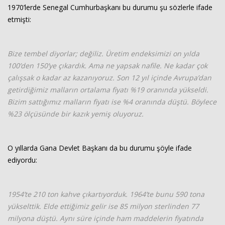
1970’lerde Senegal Cumhurbaşkanı bu durumu şu sözlerle ifade
etmişti:
Bize tembel diyorlar; değiliz. Üretim endeksimizi on yılda
100’den 150’ye çıkardık. Ama ne yapsak nafile. Ne kadar çok
çalışsak o kadar az kazanıyoruz. Son 12 yıl içinde Avrupa’dan
getirdiğimiz malların ortalama fiyatı %19 oranında yükseldi.
Bizim sattığımız malların fiyatı ise %4 oranında düştü. Böylece
%23 ölçüsünde bir kazık yemiş oluyoruz.
O yıllarda Gana Devlet Başkanı da bu durumu şöyle ifade
ediyordu:
1954’te 210 ton kahve çıkartıyorduk. 1964’te bunu 590 tona
yükselttik. Elde ettiğimiz gelir ise 85 milyon sterlinden 77
milyona düştü. Aynı süre içinde ham maddelerin fiyatında