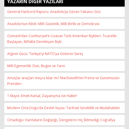
YAZARIN DİĞER YAZILARI
General Harbord Raporu: Anadolu’yu Gören Yabancı Göz
Anadolu’nun Kilidi: Milli Güvenlik, Milli Birlik ve Demokrasi
Osmanlı’dan Cumhuriyet’e Uzanan Türk-Amerikan İlişkileri: Ticaretle
Başlayan, İttifakla Derinleşen İlişki
Algının Gücü: Türkiye’yi NATO’ya Götüren Süreç
Milli Egemenlik: Dün, Bugün ve Yarın
Amaçlar araçları meşru kılar mı? Machiavelli’nin Prensi ve Günümüzün
Prensleri
1 Mayıs: Emek Kutsal, Dayanışma ise Haktır!
Modern Orta Doğu’da Devlet İnşası: Tarihsel Süreklilik ve Müdahaleler
Ortadoğu: Haritaların Değiştiği, Dengelerin Hiç Bitmediği Coğrafya