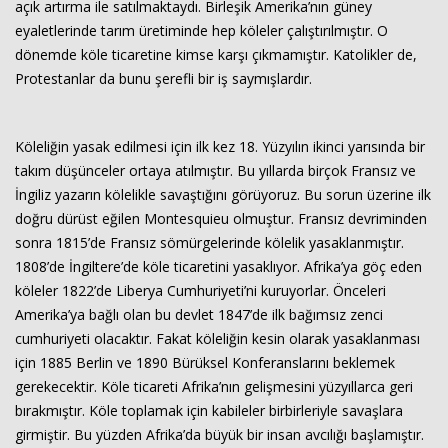
açık artırma ile satılmaktaydı. Birleşik Amerika’nın güney
eyaletlerinde tarım üretiminde hep köleler çalıştırılmıştır. O
dönemde köle ticaretine kimse karşı çıkmamıştır. Katolikler de,
Protestanlar da bunu şerefli bir iş saymışlardır.
Köleliğin yasak edilmesi için ilk kez 18. Yüzyılın ikinci yarısında bir
takım düşünceler ortaya atılmıştır. Bu yıllarda birçok Fransız ve
İngiliz yazarın kölelikle savaştığını görüyoruz. Bu sorun üzerine ilk
doğru dürüst eğilen Montesquieu olmuştur. Fransız devriminden
sonra 1815’de Fransız sömürgelerinde kölelik yasaklanmıştır.
1808’de İngiltere’de köle ticaretini yasaklıyor. Afrika’ya göç eden
köleler 1822’de Liberya Cumhuriyeti’ni kuruyorlar. Önceleri
Amerika’ya bağlı olan bu devlet 1847’de ilk bağımsız zenci
cumhuriyeti olacaktır. Fakat köleliğin kesin olarak yasaklanması
için 1885 Berlin ve 1890 Bürüksel Konferanslarını beklemek
gerekecektir. Köle ticareti Afrika’nın gelişmesini yüzyıllarca geri
bırakmıştır. Köle toplamak için kabileler birbirleriyle savaşlara
girmiştir. Bu yüzden Afrika’da büyük bir insan avcılığı başlamıştır.